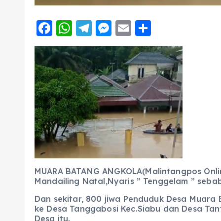
F
W
T
M
E
S
a
h
el
e
m
h
c
a
e
ss
ai
a
e
ts
g
e
l
re
b
A
r
n
o
p
a
g
o
p
m
er
k
MUARA BATANG ANGKOLA(Malintangpos Online
Mandailing Natal,Nyaris ” Tenggelam ” sebab 
Dan sekitar, 800 jiwa Penduduk Desa Muara 
ke Desa Tanggabosi Kec.Siabu dan Desa Tanto
Desa itu.