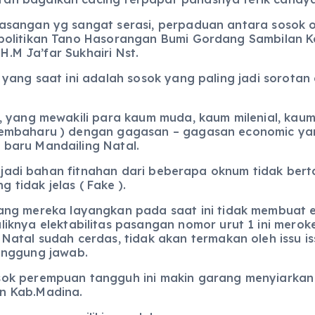
asangan yg sangat serasi, perpaduan antara sosok o
politikan Tano Hasorangan Bumi Gordang Sambilan K
H.M Ja’far Sukhairi Nst.
yang saat ini adalah sosok yang paling jadi sorotan 
, yang mewakili para kaum muda, kaum milenial, kau
pembaharu ) dengan gagasan – gagasan economic ya
baru Mandailing Natal.
ni jadi bahan fitnahan dari beberapa oknum tidak be
g tidak jelas ( Fake ).
ang mereka layangkan pada saat ini tidak membuat el
liknya elektabilitas pasangan nomor urut 1 ini mero
 Natal sudah cerdas, tidak akan termakan oleh issu 
anggung jawab.
ok perempuan tangguh ini makin garang menyiarkan v
n Kab.Madina.