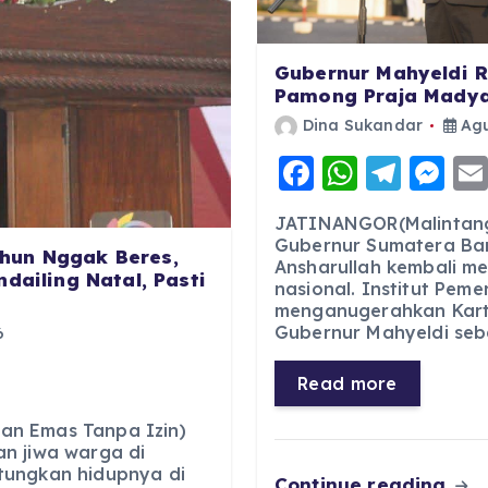
Gubernur Mahyeldi R
Pamong Praja Madya
Dina Sukandar
Agu
F
W
T
M
a
h
el
e
JATINANGOR(Malintang
c
a
e
ss
Gubernur Sumatera Bar
hun Nggak Beres,
Ansharullah kembali m
e
ts
g
e
dailing Natal, Pasti
nasional. Institut Pem
b
A
r
n
menganugerahkan Kart
Gubernur Mahyeldi seb
6
o
p
a
g
o
p
m
er
Read more
k
an Emas Tanpa Izin)
n jiwa warga di
tungkan hidupnya di
Continue reading