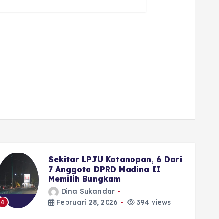
ri
Wako Fadly Amran Siapkan
Reward Umrah bagi Pelajar
yang Istiqamah ke Masjid
Dina Sukandar
Februari 28, 2026
335 views
5