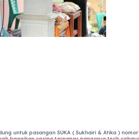
ung untuk pasangan SUKA ( Sukhairi & Atika ) nomor 
ah bagaikan cacing terpapar panasnya terik cahaya