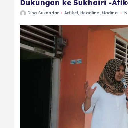
Dukungan ke Sukhairi -Ati
Dina Sukandar
Artikel
,
Headline
,
Madina
N