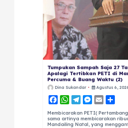
Tumpukan Sampah Saja 27 Ta
Apalagi Tertibkan PETI di Man
Percuma & Buang Waktu (2)
Dina Sukandar
Agustus 6, 202
F
W
T
M
E
S
a
h
el
e
m
h
Membicarakan PETI( Pertambang
c
a
e
ss
ai
a
sama artinya membicarakan ribua
Mandailing Natal, yang menggan
e
ts
g
e
l
re