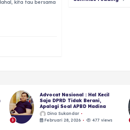
ahal, kita tau bersama
il
Sekitar LPJU Kotanopan, 6 Da
7 Anggota DPRD Madina II
a
Memilih Bungkam
Dina Sukandar
iews
Februari 28, 2026
394 views
4