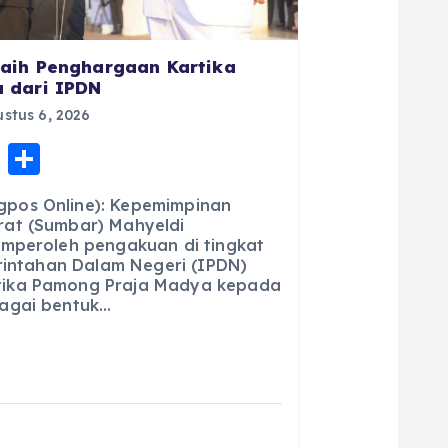
aih Penghargaan Kartika
 dari IPDN
stus 6, 2026
E
S
m
h
pos Online): Kepemimpinan
ai
a
at (Sumbar) Mahyeldi
emperoleh pengakuan di tingkat
l
re
erintahan Dalam Negeri (IPDN)
ika Pamong Praja Madya kepada
agai bentuk…