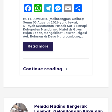
F
W
T
M
E
S
a
h
el
e
m
h
HUTA LOMBANG(Malintangpos Online):
c
a
e
ss
ai
a
Senin 03 Agustus 2026 yang lewat,
wilayah Kecamatan Puncak Sorik Marapi
e
ts
g
e
l
re
Kabupaten Mandailing Natal di Guyur
Hujan Lebat, mengakibat Saluran Irigasi
Aek Roburan di Desa Huta Lombang,…
b
A
r
n
o
p
a
g
Read more
o
p
m
er
k
Continue reading
Pemda Madina Bergerak
u
Lambat, Gelondongan Kayu dan