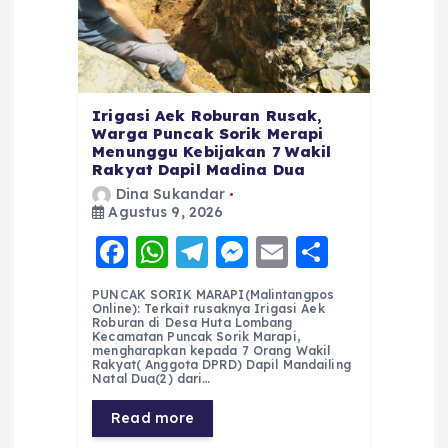
Irigasi Aek Roburan Rusak,
Warga Puncak Sorik Merapi
Menunggu Kebijakan 7 Wakil
Rakyat Dapil Madina Dua
Dina Sukandar
Agustus 9, 2026
F
W
T
M
E
S
a
h
el
e
m
h
PUNCAK SORIK MARAPI(Malintangpos
c
a
e
ss
ai
a
Online): Terkait rusaknya Irigasi Aek
Roburan di Desa Huta Lombang
e
ts
g
e
l
re
Kecamatan Puncak Sorik Marapi,
mengharapkan kepada 7 Orang Wakil
Rakyat( Anggota DPRD) Dapil Mandailing
b
A
r
n
Natal Dua(2) dari…
o
p
a
g
Read more
o
p
m
er