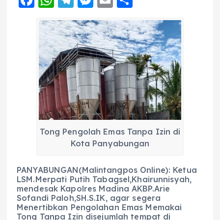
F
W
T
M
E
S
a
h
el
e
m
h
c
a
e
ss
ai
a
e
ts
g
e
l
re
b
A
r
n
o
p
a
g
o
p
m
er
k
Tong Pengolah Emas Tanpa Izin di
Kota Panyabungan
PANYABUNGAN(Malintangpos Online): Ketua
LSM.Merpati Putih Tabagsel,Khairunnisyah,
mendesak Kapolres Madina AKBP.Arie
Sofandi Paloh,SH.S.IK, agar segera
Menertibkan Pengolahan Emas Memakai
Tong Tanpa Izin disejumlah tempat di