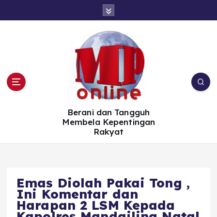
S
k
i
p
t
o
c
o
n
t
e
n
t
Berani dan Tangguh
Membela Kepentingan
Rakyat
Emas Diolah Pakai Tong ,
Ini Komentar dan
Harapan 2 LSM Kepada
Kapolres Mandailing Natal