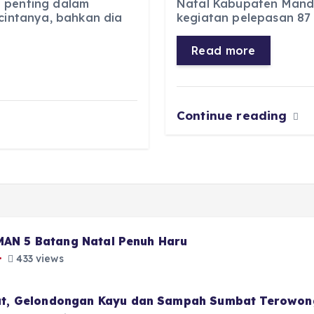
 penting dalam
Natal Kabupaten Manda
e
ts
g
e
 cintanya, bahkan dia
kegiatan pelepasan 87 s
b
A
r
n
o
p
a
g
Read more
o
p
m
er
k
Continue reading
 MAN 5 Batang Natal Penuh Haru
433 views
t, Gelondongan Kayu dan Sampah Sumbat Terowon