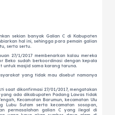
kan sekian banyak Galian C di Kabupaten
iarkan hal ini, sehingga para pemain galian
 serta sertu.
ibuan 27/1/2017 membenarkan kalau mereka
or Beko sudah berkoordinasi dengan kepala
 untuk masjid sama karang taruna.
 masyarakat yang tidak mau disebut namanya
i saat dikonfirmasi 27/01/2017, mengatakan
 yang ada dikabupaten Padang Lawas tidak
 Tengah, Kecamatan Barumun, kecamatan Ulu
g Lubu Sutam serta kecamatan sosopan,
an permasalahan galian C yang ilegal di
ten yang kaya akan sumber daya alam di