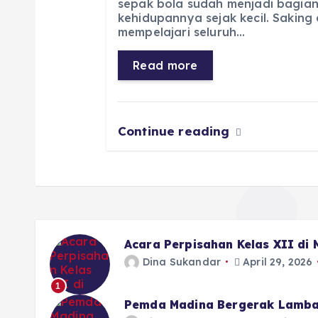
sepak bola sudah menjadi bagian
e
ts
g
e
l
re
kehidupannya sejak kecil. Saking
b
A
r
n
mempelajari seluruh…
o
p
a
g
Read more
o
p
m
er
k
Continue reading
Acara Perpisahan Kelas XII di
Dina Sukandar
April 29, 2026
1
Pemda Madina Bergerak Lamba