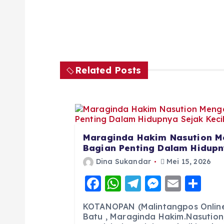
Related Posts
Maraginda Hakim Nasution M
Bagian Penting Dalam Hidupny
Dina Sukandar
Mei 15, 2026
F
W
T
M
E
S
a
h
el
e
m
h
KOTANOPAN (Malintangpos Online)
c
a
e
ss
ai
a
Batu , Maraginda Hakim.Nasution