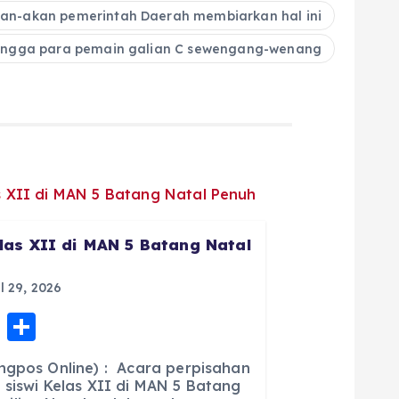
an-akan pemerintah Daerah membiarkan hal ini
ingga para pemain galian C sewengang-wenang
las XII di MAN 5 Batang Natal
l 29, 2026
E
S
m
h
ngpos Online) : Acara perpisahan
ai
a
 siswi Kelas XII di MAN 5 Batang