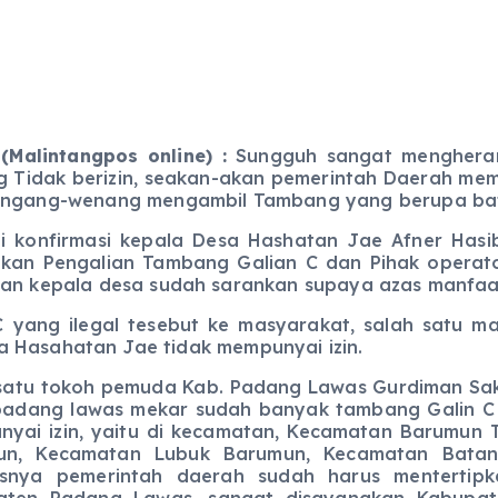
(Malintangpos online) :
Sungguh sangat mengheran
 Tidak berizin, seakan-akan pemerintah Daerah memb
ngang-wenang mengambil Tambang yang berupa batu,
i konfirmasi kepala Desa Hashatan Jae Afner Has
kan Pengalian Tambang Galian C dan Pihak operat
an kepala desa sudah sarankan supaya azas manfaat
 C yang ilegal tesebut ke masyarakat, salah satu
a Hasahatan Jae tidak mempunyai izin.
satu tokoh pemuda Kab. Padang Lawas Gurdiman Sakt
padang lawas mekar sudah banyak tambang Galin C
yai izin, yaitu di kecamatan, Kecamatan Barumun
un, Kecamatan Lubuk Barumun, Kecamatan Batan
usnya pemerintah daerah sudah harus mentertipk
aten Padang Lawas, sangat disayangkan Kabupa