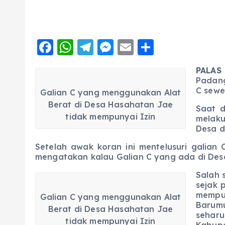
F
W
T
M
E
S
a
h
el
e
m
h
PALAS 
c
a
e
ss
ai
a
Padang
e
ts
g
e
l
re
C sewe
Galian C yang menggunakan Alat
Berat di Desa Hasahatan Jae
b
A
r
n
Saat d
tidak mempunyai Izin
melaku
o
p
a
g
Desa d
o
p
m
er
Setelah awak koran ini mentelusuri galian
k
mengatakan kalau Galian C yang ada di Des
Salah 
sejak 
mempun
Galian C yang menggunakan Alat
Barum
Berat di Desa Hasahatan Jae
sehar
tidak mempunyai Izin
Kabup