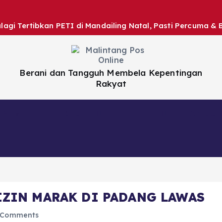
gi Tertibkan PETI di Mandailing Natal, Pasti Percuma & 
Berani dan Tangguh Membela Kepentingan
Rakyat
Nasional
Daerah
Hiburan
Artikel
IZIN MARAK DI PADANG LAWAS
 Comments