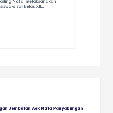
iling Natal melaksanakan
l
re
iswa-siswi kelas Xll…
gan Jembatan Aek Mata Panyabungan