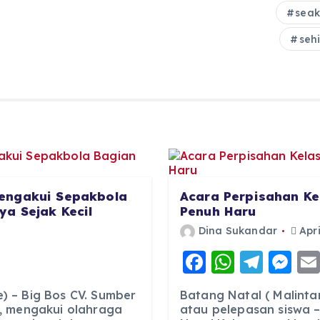
seak
seh
engakui Sepakbola
Acara Perpisahan Ke
a Sejak Kecil
Penuh Haru
Dina Sukandar
Apri
F
W
T
M
a
h
el
e
 – Big Bos CV. Sumber
Batang Natal ( Malinta
c
a
e
ss
, mengakui olahraga
atau pelepasan siswa –