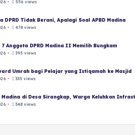
026
556 views
aja DPRD Tidak Berani, Apalagi Soal APBD Madina
026
478 views
i 7 Anggota DPRD Madina II Memilih Bungkam
026
395 views
ard Umrah bagi Pelajar yang Istiqamah ke Masjid
026
335 views
Madina di Desa Sirangkap, Warga Keluhkan Infrast
026
348 views