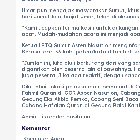
Umar pun mengajak masyarakat Sumut, khus
hari Jumat lalu, lanjut Umar, telah dilaksa
“Kami ucapkan terima kasih untuk dukungan 
obat. Mudah-mudahan acara ini menjadi obat
Ketua LPTQ Sumut Asren Nasution menginforma
Berasal dari 33 kabupaten/kota ditambah ka
“Jumlah ini, kita akui berkurang dari yang
digantikan oleh peserta lain di bawahnya. H
juga peserta. Jika ada reaktif, dengan sanga
Diketahui, lokasi pelaksanaan lomba untuk C
Fahmil Quran di GOR Asber Nasution, Cabang
Gedung Eks Akbid Pemko, Cabang Seni Baca Q
Cabang Hafalan Quran di Gedung Balai Kartin
Admin : iskandar hasibuan
Komentar
Komentar Anda