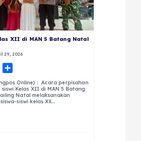
las XII di MAN 5 Batang Natal
il 29, 2026
E
S
m
h
ngpos Online) : Acara perpisahan
ai
a
 siswi Kelas XII di MAN 5 Batang
iling Natal melaksanakan
l
re
iswa-siswi kelas Xll…