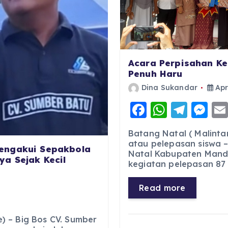
Acara Perpisahan Ke
Penuh Haru
Dina Sukandar
Apr
F
W
T
M
a
h
el
e
Batang Natal ( Malinta
c
a
e
ss
atau pelepasan siswa –
engakui Sepakbola
Natal Kabupaten Manda
e
ts
g
e
a Sejak Kecil
kegiatan pelepasan 87 s
b
A
r
n
o
p
a
g
Read more
o
p
m
er
k
 – Big Bos CV. Sumber