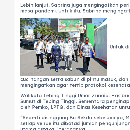
Lebih lanjut, Sabrina juga mengingatkan pe
masa pandemi. Untuk itu, Sabrina mengingat
“Untuk d
cuci tangan serta sabun di pintu masuk, da
mengingatkan agar tertib protokol kesehatan
Walikota Tebing Tinggi Umar Zunaidi Hasibu
Sumut di Tebing Tinggi. Sementara pengina
oleh Pemko, LPTQ, dan Dinas Kesehatan unt
“Seperti disinggung Bu Sekda sebelumnya, MT
setiap venue itu dibatasi jumlah pengunjung
utama astaka,” terangnya.