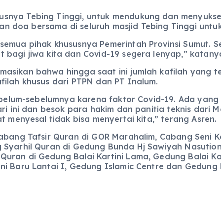
usnya Tebing Tinggi, untuk mendukung dan menyuks
nakan doa bersama di seluruh masjid Tebing Tinggi unt
semua pihak khususnya Pemerintah Provinsi Sumut. Se
 bagi jiwa kita dan Covid-19 segera lenyap,” katany
sikan bahwa hingga saat ini jumlah kafilah yang tel
filah khusus dari PTPN dan PT Inalum.
 sebelum-sebelumnya karena faktor Covid-19. Ada yan
ari ini dan besok para hakim dan panitia teknis dari
t menyesal tidak bisa menyertai kita,” terang Asren.
abang Tafsir Quran di GOR Marahalim, Cabang Seni Ka
 Syarhil Quran di Gedung Bunda Hj Sawiyah Nasution,
uran di Gedung Balai Kartini Lama, Gedung Balai Ka
i Baru Lantai I, Gedung Islamic Centre dan Gedung Ba