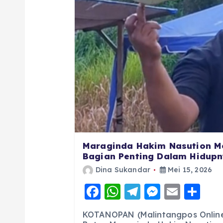
Maraginda Hakim Nasution M
Bagian Penting Dalam Hidupny
Dina Sukandar
Mei 15, 2026
F
W
T
M
E
S
a
h
el
e
m
h
KOTANOPAN (Malintangpos Online)