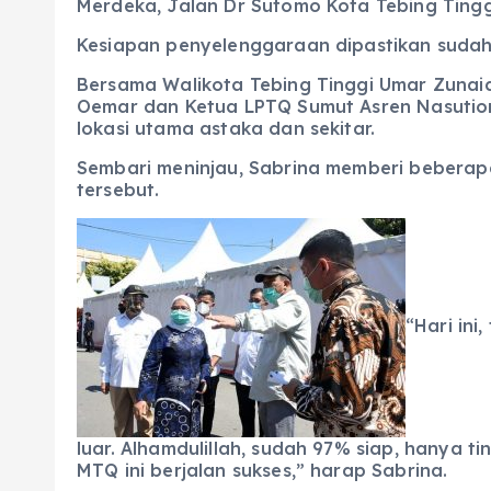
Merdeka, Jalan Dr Sutomo Kota Tebing Tingg
Kesiapan penyelenggaraan dipastikan suda
Bersama Walikota Tebing Tinggi Umar Zunaidi
Oemar dan Ketua LPTQ Sumut Asren Nasution,
lokasi utama astaka dan sekitar.
Sembari meninjau, Sabrina memberi bebera
tersebut.
“Hari ini
luar. Alhamdulillah, sudah 97% siap, hany
MTQ ini berjalan sukses,” harap Sabrina.