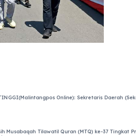
INGGI(Malintangpos Online): Sekretaris Daerah (Sekd
h Musabaqah Tilawatil Quran (MTQ) ke-37 Tingkat Pro