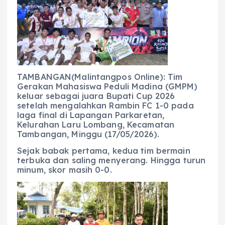
b
A
r
n
o
p
a
g
o
p
m
er
k
TAMBANGAN(Malintangpos Online): Tim
Gerakan Mahasiswa Peduli Madina (GMPM)
keluar sebagai juara Bupati Cup 2026
setelah mengalahkan Rambin FC 1-0 pada
laga final di Lapangan Parkaretan,
Kelurahan Laru Lombang, Kecamatan
Tambangan, Minggu (17/05/2026).
Sejak babak pertama, kedua tim bermain
terbuka dan saling menyerang. Hingga turun
minum, skor masih 0-0.