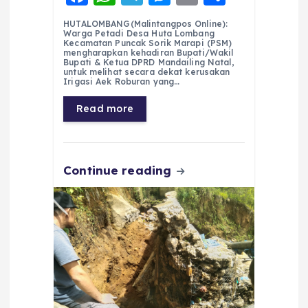
a
h
el
e
m
h
HUTALOMBANG(Malintangpos Online):
c
a
e
ss
ai
a
Warga Petadi Desa Huta Lombang
Kecamatan Puncak Sorik Marapi (PSM)
e
ts
g
e
l
re
mengharapkan kehadiran Bupati/Wakil
Bupati & Ketua DPRD Mandailing Natal,
untuk melihat secara dekat kerusakan
b
A
r
n
Irigasi Aek Roburan yang…
o
p
a
g
Read more
o
p
m
er
k
Continue reading