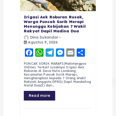
Irigasi Aek Roburan Rusak,
Warga Puncak Sorik Merapi
Menunggu Kebijakan 7 Wakil
Rakyat Dapil Madina Dua
Dina Sukandar
Agustus 9, 2026
F
W
T
M
E
S
a
h
el
e
m
h
PUNCAK SORIK MARAPI(Malintangpos
c
a
e
ss
ai
a
Online): Terkait rusaknya Irigasi Aek
Roburan di Desa Huta Lombang
e
ts
g
e
l
re
Kecamatan Puncak Sorik Marapi,
mengharapkan kepada 7 Orang Wakil
Rakyat( Anggota DPRD) Dapil Mandailing
b
A
r
n
Natal Dua(2) dari…
o
p
a
g
Read more
o
p
m
er
k