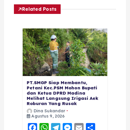
Related Posts
PT.SMGP Siap Membantu,
Petani Kec.PSM Mohon Bupati
dan Ketua DPRD Madina
Melihat Langsung Irigasi Aek
Roburan Yang Rusak
Dina Sukandar
Agustus 9, 2026
F
W
T
M
E
S