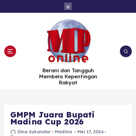
S
k
i
p
t
o
c
o
n
t
e
n
t
Berani dan Tangguh
Membela Kepentingan
Rakyat
GMPM Juara Bupati
Madina Cup 2026
Dina Sukandar
Madina
Mei 17, 2026