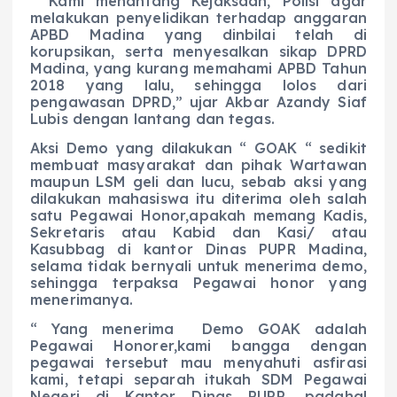
“ Kami menantang Kejaksaan, Polisi agar
melakukan penyelidikan terhadap anggaran
APBD Madina yang dinbilai telah di
korupsikan, serta menyesalkan sikap DPRD
Madina, yang kurang memahami APBD Tahun
2018 yang lalu, sehingga lolos dari
pengawasan DPRD,” ujar Akbar Azandy Siaf
Lubis dengan lantang dan tegas.
Aksi Demo yang dilakukan “ GOAK “ sedikit
membuat masyarakat dan pihak Wartawan
maupun LSM geli dan lucu, sebab aksi yang
dilakukan mahasiswa itu diterima oleh salah
satu Pegawai Honor,apakah memang Kadis,
Sekretaris atau Kabid dan Kasi/ atau
Kasubbag di kantor Dinas PUPR Madina,
selama tidak bernyali untuk menerima demo,
sehingga terpaksa Pegawai honor yang
menerimanya.
“ Yang menerima Demo GOAK adalah
Pegawai Honorer,kami bangga dengan
pegawai tersebut mau menyahuti asfirasi
kami, tetapi separah itukah SDM Pegawai
Negeri di Kantor Dinas PUPR, padahal