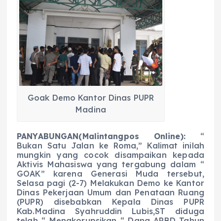
c
a
e
ss
ai
a
e
ts
g
e
l
re
b
A
r
n
o
p
a
g
o
p
m
er
k
Goak Demo Kantor Dinas PUPR
Madina
PANYABUNGAN(Malintangpos Online):
“
Bukan Satu Jalan ke Roma,” Kalimat inilah
mungkin yang cocok disampaikan kepada
Aktivis Mahasiswa yang tergabung dalam “
GOAK” karena Generasi Muda tersebut,
Selasa pagi (2-7) Melakukan Demo ke Kantor
Dinas Pekerjaan Umum dan Penataan Ruang
(PUPR) disebabkan Kepala Dinas PUPR
Kab.Madina Syahruddin Lubis,ST diduga
telah “ Mengkorupsikan “ Dana APBD Tahun