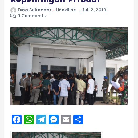
Dina Sukandar
Headline
Juli 2, 2019
0 Comments
F
W
T
M
E
S
a
h
el
e
m
h