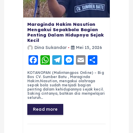
Maraginda Hakim Nasution
Mengakui Sepakbola Bagian
Penting Dalam Hidupnya Sejak
Kecil
Dina Sukandar
Mei 15, 2026
F
W
T
M
E
S
a
h
el
e
m
h
KOTANOPAN (Malintangpos Online) – Big
c
a
e
ss
ai
a
Bos CV. Sumber Batu , Maraginda
Hakim.Nasution, mengakui olahraga
e
ts
g
e
l
re
sepak bola sudah menjadi bagian
penting dalam kehidupannya sejak kecil.
Saking cintanya, bahkan dia mempelajari
b
A
r
n
seluruh…
o
p
a
g
Read more
o
p
m
er
k