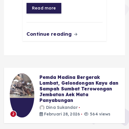
b
A
r
n
o
p
a
g
Read more
o
p
m
er
k
Continue reading
Pemda Madina Bergerak
u
Lambat, Gelondongan Kayu dan
Sampah Sumbat Terowongan
Jembatan Aek Mata
Panyabungan
Dina Sukandar
Februari 28, 2026
564 views
2