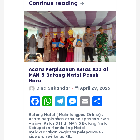
Continue reading
Acara Perpisahan Kelas XII di
MAN 5 Batang Natal Penuh
Haru
Dina Sukandar
April 29, 2026
F
W
T
M
E
S
a
h
el
e
m
h
Batang Natal ( Malintangpos Online) :
c
a
e
ss
ai
a
Acara perpisahan atau pelepasan siswa
– siswi Kelas XII di MAN 5 Batang Natal
e
ts
g
e
l
re
Kabupaten Mandailing Natal
melaksanakan kegiatan pelepasan 87
siswa-siswi kelas Xll…