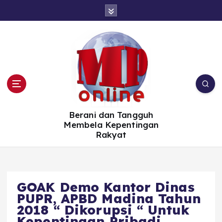
S
k
i
p
t
o
c
o
n
t
e
n
t
Berani dan Tangguh
Membela Kepentingan
Rakyat
GOAK Demo Kantor Dinas
PUPR, APBD Madina Tahun
2018 “ Dikorupsi “ Untuk
Kepentingan Pribadi