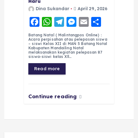
Haru
Dina Sukandar
April 29, 2026
F
W
T
M
E
S
a
h
el
e
m
h
Batang Natal ( Malintangpos Online) :
c
a
e
ss
ai
a
Acara perpisahan atau pelepasan siswa
– siswi Kelas XII di MAN 5 Batang Natal
e
ts
g
e
l
re
Kabupaten Mandailing Natal
melaksanakan kegiatan pelepasan 87
siswa-siswi kelas Xll…
b
A
r
n
o
p
a
g
Read more
o
p
m
er
k
Continue reading