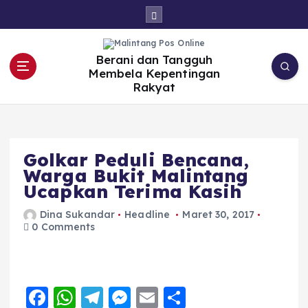
S
k
i
p
t
o
Berani dan Tangguh
c
Membela Kepentingan
o
n
Rakyat
t
e
n
t
Golkar Peduli Bencana,
Warga Bukit Malintang
Ucapkan Terima Kasih
Dina Sukandar
Headline
Maret 30, 2017
0 Comments
F
W
T
M
E
S