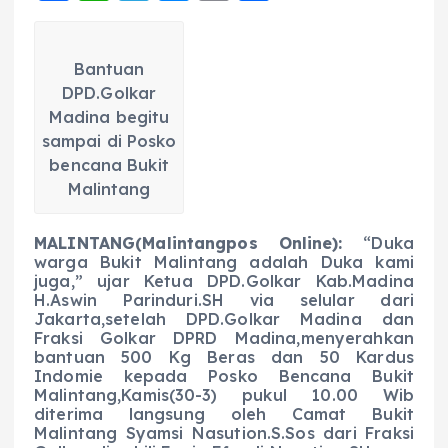
a
h
el
e
m
h
c
a
e
ss
ai
a
Bantuan
e
ts
g
e
l
re
DPD.Golkar
b
A
r
n
Madina begitu
o
p
a
g
sampai di Posko
bencana Bukit
o
p
m
er
Malintang
k
MALINTANG(Malintangpos Online):
“Duka
warga Bukit Malintang adalah Duka kami
juga,” ujar Ketua DPD.Golkar Kab.Madina
H.Aswin Parinduri.SH via selular dari
Jakarta,setelah DPD.Golkar Madina dan
Fraksi Golkar DPRD Madina,menyerahkan
bantuan 500 Kg Beras dan 50 Kardus
Indomie kepada Posko Bencana Bukit
Malintang,Kamis(30-3) pukul 10.00 Wib
diterima langsung oleh Camat Bukit
Malintang Syamsi Nasution.S.Sos dari Fraksi