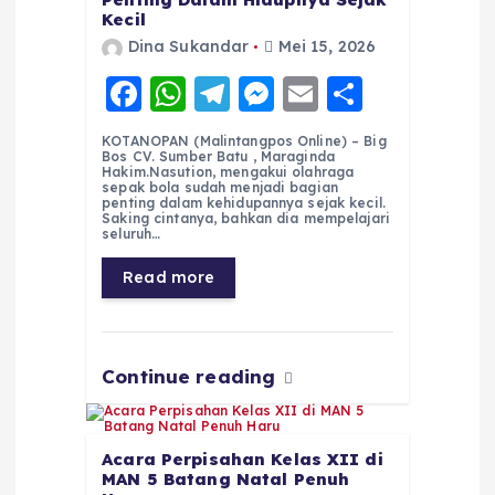
Kecil
Dina Sukandar
Mei 15, 2026
F
W
T
M
E
S
a
h
el
e
m
h
KOTANOPAN (Malintangpos Online) – Big
c
a
e
ss
ai
a
Bos CV. Sumber Batu , Maraginda
Hakim.Nasution, mengakui olahraga
e
ts
g
e
l
re
sepak bola sudah menjadi bagian
penting dalam kehidupannya sejak kecil.
Saking cintanya, bahkan dia mempelajari
b
A
r
n
seluruh…
o
p
a
g
Read more
o
p
m
er
k
Continue reading
Acara Perpisahan Kelas XII di
MAN 5 Batang Natal Penuh