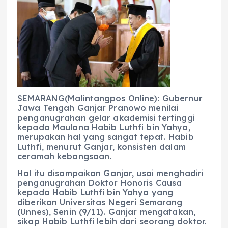
c
a
e
ss
ai
a
e
ts
g
e
l
re
b
A
r
n
o
p
a
g
o
p
m
er
k
SEMARANG(Malintangpos Online): Gubernur
Jawa Tengah Ganjar Pranowo menilai
penganugrahan gelar akademisi tertinggi
kepada Maulana Habib Luthfi bin Yahya,
merupakan hal yang sangat tepat. Habib
Luthfi, menurut Ganjar, konsisten dalam
ceramah kebangsaan.
Hal itu disampaikan Ganjar, usai menghadiri
penganugrahan Doktor Honoris Causa
kepada Habib Luthfi bin Yahya yang
diberikan Universitas Negeri Semarang
(Unnes), Senin (9/11). Ganjar mengatakan,
sikap Habib Luthfi lebih dari seorang doktor.