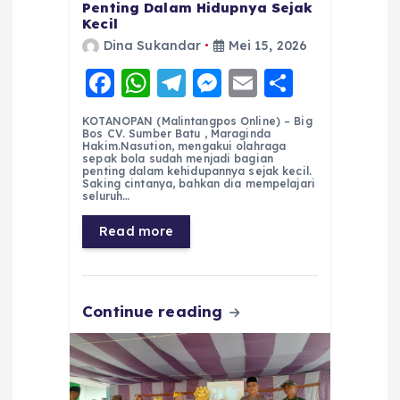
Penting Dalam Hidupnya Sejak
Kecil
Dina Sukandar
Mei 15, 2026
F
W
T
M
E
S
a
h
el
e
m
h
KOTANOPAN (Malintangpos Online) – Big
c
a
e
ss
ai
a
Bos CV. Sumber Batu , Maraginda
Hakim.Nasution, mengakui olahraga
e
ts
g
e
l
re
sepak bola sudah menjadi bagian
penting dalam kehidupannya sejak kecil.
Saking cintanya, bahkan dia mempelajari
b
A
r
n
seluruh…
o
p
a
g
Read more
o
p
m
er
k
Continue reading