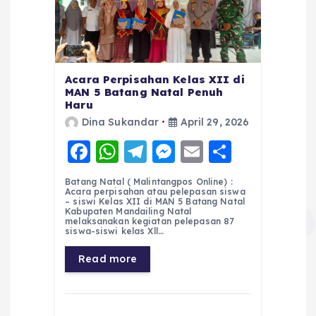
Acara Perpisahan Kelas XII di
MAN 5 Batang Natal Penuh
Haru
Dina Sukandar
April 29, 2026
F
W
T
M
E
S
a
h
el
e
m
h
Batang Natal ( Malintangpos Online) :
c
a
e
ss
ai
a
Acara perpisahan atau pelepasan siswa
– siswi Kelas XII di MAN 5 Batang Natal
e
ts
g
e
l
re
Kabupaten Mandailing Natal
melaksanakan kegiatan pelepasan 87
siswa-siswi kelas Xll…
b
A
r
n
o
p
a
g
Read more
o
p
m
er
k