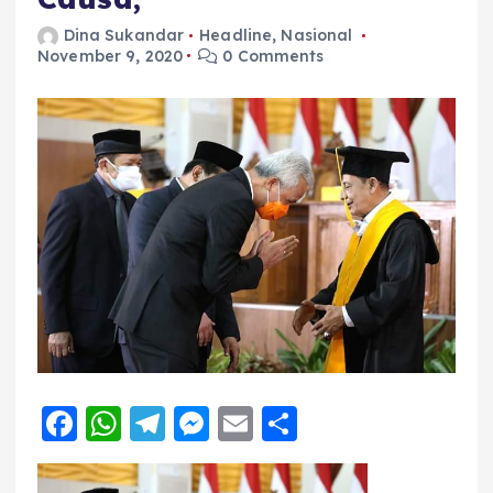
Dina Sukandar
Headline
,
Nasional
November 9, 2020
0 Comments
F
W
T
M
E
S
a
h
el
e
m
h