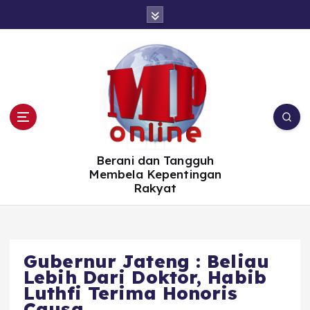
S
k
i
p
t
o
c
o
n
t
e
n
t
Berani dan Tangguh
Membela Kepentingan
Rakyat
Gubernur Jateng : Beliau
Lebih Dari Doktor, Habib
Luthfi Terima Honoris
Causa,