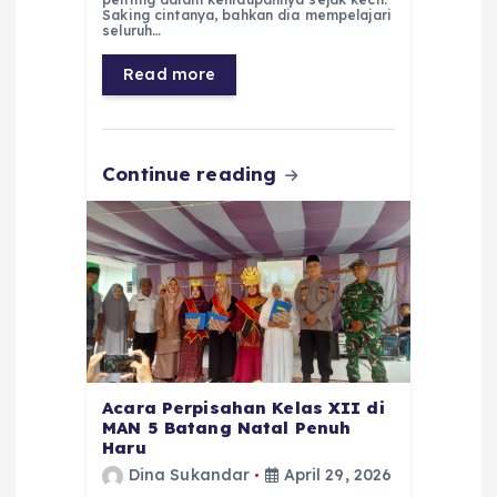
Saking cintanya, bahkan dia mempelajari
b
A
r
n
seluruh…
o
p
a
g
Read more
o
p
m
er
k
Continue reading
Acara Perpisahan Kelas XII di
MAN 5 Batang Natal Penuh
Haru
Dina Sukandar
April 29, 2026