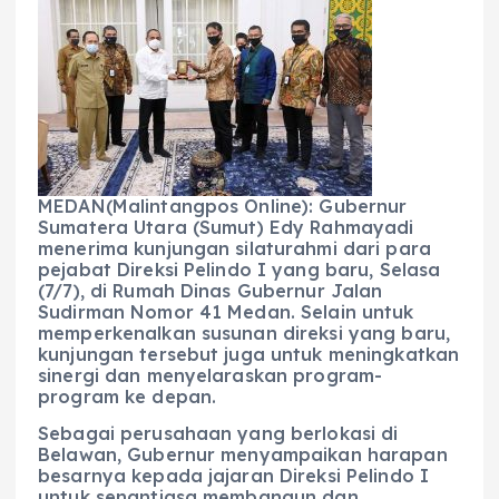
c
a
e
ss
ai
a
e
ts
g
e
l
re
b
A
r
n
o
p
a
g
o
p
m
er
k
MEDAN(Malintangpos Online): Gubernur
Sumatera Utara (Sumut) Edy Rahmayadi
menerima kunjungan silaturahmi dari para
pejabat Direksi Pelindo I yang baru, Selasa
(7/7), di Rumah Dinas Gubernur Jalan
Sudirman Nomor 41 Medan. Selain untuk
memperkenalkan susunan direksi yang baru,
kunjungan tersebut juga untuk meningkatkan
sinergi dan menyelaraskan program-
program ke depan.
Sebagai perusahaan yang berlokasi di
Belawan, Gubernur menyampaikan harapan
besarnya kepada jajaran Direksi Pelindo I
untuk senantiasa membangun dan