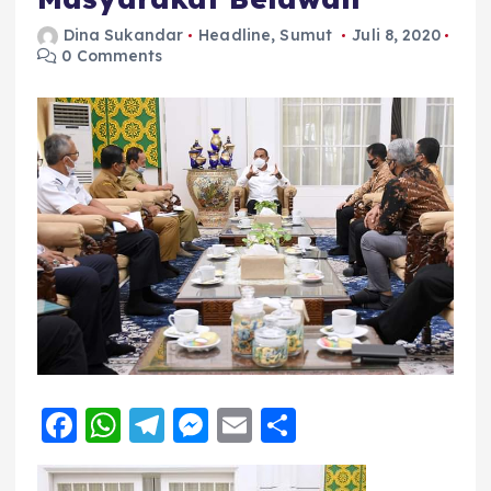
Dina Sukandar
Headline
,
Sumut
Juli 8, 2020
0 Comments
F
W
T
M
E
S
a
h
el
e
m
h