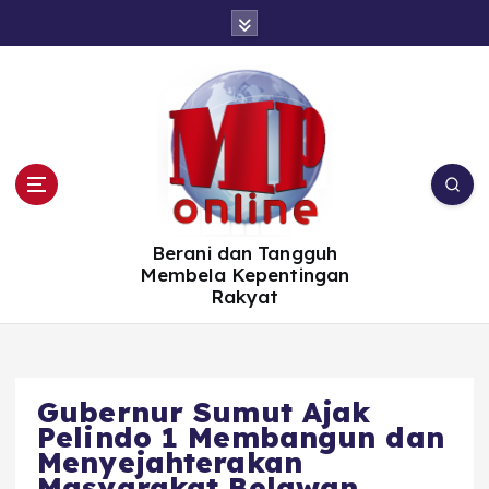
S
k
i
p
t
o
c
o
n
t
e
n
t
Berani dan Tangguh
Membela Kepentingan
Rakyat
Gubernur Sumut Ajak
Pelindo 1 Membangun dan
Menyejahterakan
Masyarakat Belawan