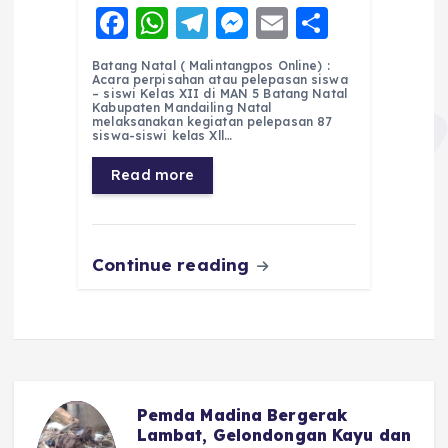
F
W
T
M
E
S
a
h
el
e
m
h
Batang Natal ( Malintangpos Online) :
c
a
e
ss
ai
a
Acara perpisahan atau pelepasan siswa
– siswi Kelas XII di MAN 5 Batang Natal
e
ts
g
e
l
re
Kabupaten Mandailing Natal
melaksanakan kegiatan pelepasan 87
siswa-siswi kelas Xll…
b
A
r
n
o
p
a
g
Read more
o
p
m
er
k
Continue reading
Pemda Madina Bergerak
u
Lambat, Gelondongan Kayu dan