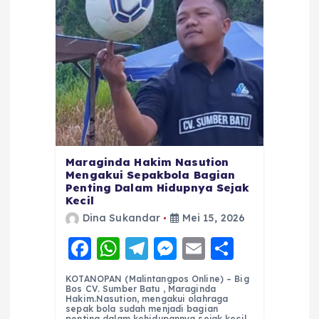
Maraginda Hakim Nasution
Mengakui Sepakbola Bagian
Penting Dalam Hidupnya Sejak
Kecil
Dina Sukandar
Mei 15, 2026
F
W
T
M
E
S
a
h
el
e
m
h
KOTANOPAN (Malintangpos Online) – Big
c
a
e
ss
ai
a
Bos CV. Sumber Batu , Maraginda
Hakim.Nasution, mengakui olahraga
e
ts
g
e
l
re
sepak bola sudah menjadi bagian
penting dalam kehidupannya sejak kecil.