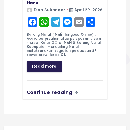
Haru
Dina Sukandar
April 29, 2026
F
W
T
M
E
S
a
h
el
e
m
h
Batang Natal ( Malintangpos Online) :
c
a
e
ss
ai
a
Acara perpisahan atau pelepasan siswa
– siswi Kelas XII di MAN 5 Batang Natal
e
ts
g
e
l
re
Kabupaten Mandailing Natal
melaksanakan kegiatan pelepasan 87
siswa-siswi kelas Xll…
b
A
r
n
o
p
a
g
Read more
o
p
m
er
k
Continue reading