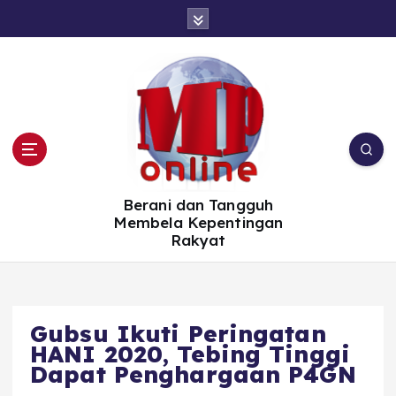
S
k
i
p
t
o
c
o
n
t
e
n
t
Berani dan Tangguh
Membela Kepentingan
Rakyat
Gubsu Ikuti Peringatan
HANI 2020, Tebing Tinggi
Dapat Penghargaan P4GN