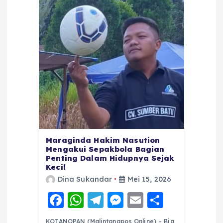
Maraginda Hakim Nasution
Mengakui Sepakbola Bagian
Penting Dalam Hidupnya Sejak
Kecil
Dina Sukandar
Mei 15, 2026
F
W
T
M
E
S
a
h
el
e
m
h
KOTANOPAN (Malintangpos Online) – Big