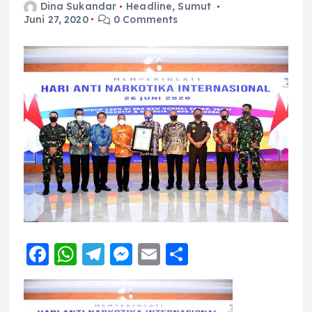
Dina Sukandar
Headline
,
Sumut
Juni 27, 2020
0 Comments
F
W
T
M
E
S
a
h
el
e
m
h
c
a
e
ss
ai
a