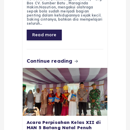
c
a
e
ss
ai
a
Bos CV. Sumber Batu , Maraginda
Hakim.Nasution, mengakui olahraga
e
ts
g
e
l
re
sepak bola sudah menjadi bagian
penting dalam kehidupannya sejak kecil.
Saking cintanya, bahkan dia mempelajari
b
A
r
n
seluruh…
o
p
a
g
Read more
o
p
m
er
k
Continue reading
Acara Perpisahan Kelas XII di
MAN 5 Batang Natal Penuh