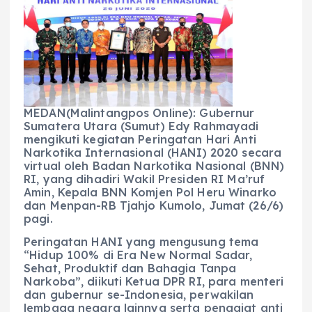
e
ts
g
e
l
re
b
A
r
n
o
p
a
g
o
p
m
er
k
MEDAN(Malintangpos Online): Gubernur
Sumatera Utara (Sumut) Edy Rahmayadi
mengikuti kegiatan Peringatan Hari Anti
Narkotika Internasional (HANI) 2020 secara
virtual oleh Badan Narkotika Nasional (BNN)
RI, yang dihadiri Wakil Presiden RI Ma’ruf
Amin, Kepala BNN Komjen Pol Heru Winarko
dan Menpan-RB Tjahjo Kumolo, Jumat (26/6)
pagi.
Peringatan HANI yang mengusung tema
“Hidup 100% di Era New Normal Sadar,
Sehat, Produktif dan Bahagia Tanpa
Narkoba”, diikuti Ketua DPR RI, para menteri
dan gubernur se-Indonesia, perwakilan
lembaga negara lainnya serta penggiat anti