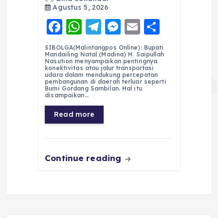
Agustus 5, 2026
F
W
T
M
E
S
a
h
el
e
m
h
SIBOLGA(Malintangpos Online): Bupati
c
a
e
ss
ai
a
Mandailing Natal (Madina) H. Saipullah
Nasution menyampaikan pentingnya
e
ts
g
e
l
re
konektivitas atau jalur transportasi
udara dalam mendukung percepatan
pembangunan di daerah terluar seperti
b
A
r
n
Bumi Gordang Sambilan. Hal itu
disampaikan…
o
p
a
g
Read more
o
p
m
er
k
Continue reading