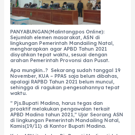
b
A
r
n
o
p
a
g
o
p
m
er
k
PANYABUNGAN(Malintangpos Online):
Sejumlah elemen masarakat, ASN di
lingkungan Pemerintah Mandailing Natal,
mengharapkan agar APBD Tahun 2021
disyahkan tepat waktu, sesuai dengan
arahan Pemerintah Provonsi dan Pusat.
Apa mungkin..? Sekarang sudah tanggal 19
November, KUA – PPAS saja belum dibahas,
apalagi RAPBD Tahun 2021 belum muncul,
sehingga di ragukan pengesahannya tepat
waktu.
” Pjs.Bupati Madina, harus tegas dan
proaktif melakukan pengawalan terkait
APBD Madina tahun 2021,” Ujar Seorang ASN
di lingkungan Pemerintah Mandailing Natal,
Kamis(19/11) di Kantor Bupati Madina.