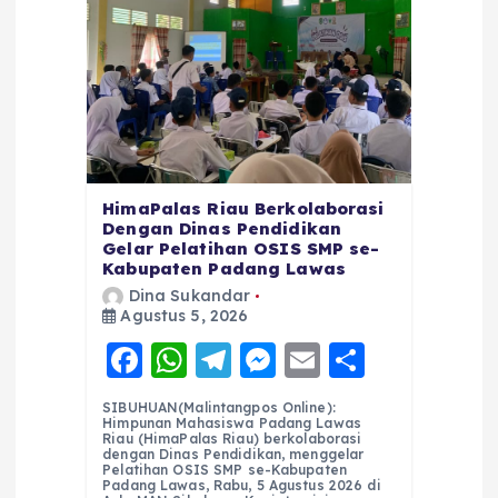
HimaPalas Riau Berkolaborasi
Dengan Dinas Pendidikan
Gelar Pelatihan OSIS SMP se-
Kabupaten Padang Lawas
Dina Sukandar
Agustus 5, 2026
F
W
T
M
E
S
a
h
el
e
m
h
SIBUHUAN(Malintangpos Online):
c
a
e
ss
ai
a
Himpunan Mahasiswa Padang Lawas
Riau (HimaPalas Riau) berkolaborasi
e
ts
g
e
l
re
dengan Dinas Pendidikan, menggelar
Pelatihan OSIS SMP se-Kabupaten
Padang Lawas, Rabu, 5 Agustus 2026 di