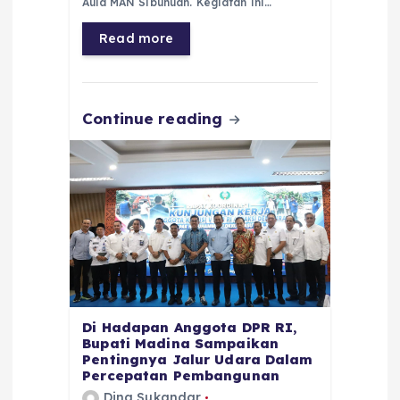
b
A
r
n
Aula MAN Sibuhuan. Kegiatan ini…
o
p
a
g
Read more
o
p
m
er
k
Continue reading
Di Hadapan Anggota DPR RI,
Bupati Madina Sampaikan
Pentingnya Jalur Udara Dalam
Percepatan Pembangunan
Dina Sukandar