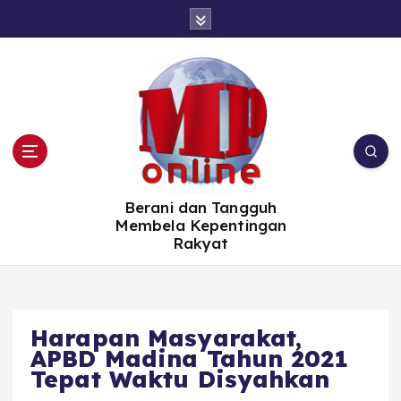
S
k
i
p
t
o
c
o
n
t
e
n
t
Berani dan Tangguh
Membela Kepentingan
Rakyat
Harapan Masyarakat,
APBD Madina Tahun 2021
Tepat Waktu Disyahkan