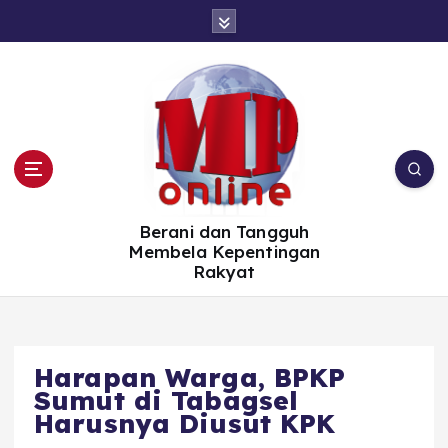
S
k
i
p
t
o
c
o
n
t
e
n
t
Berani dan Tangguh
Membela Kepentingan
Rakyat
Harapan Warga, BPKP
Sumut di Tabagsel
Harusnya Diusut KPK