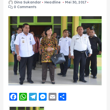
Dina Sukandar
Headline
Mei 30, 2017
0 Comments
F
W
T
M
E
S
a
h
el
e
m
h