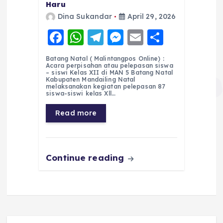
Haru
Dina Sukandar
April 29, 2026
F
W
T
M
E
S
a
h
el
e
m
h
Batang Natal ( Malintangpos Online) :
c
a
e
ss
ai
a
Acara perpisahan atau pelepasan siswa
– siswi Kelas XII di MAN 5 Batang Natal
e
ts
g
e
l
re
Kabupaten Mandailing Natal
melaksanakan kegiatan pelepasan 87
siswa-siswi kelas Xll…
b
A
r
n
o
p
a
g
Read more
o
p
m
er
k
Continue reading