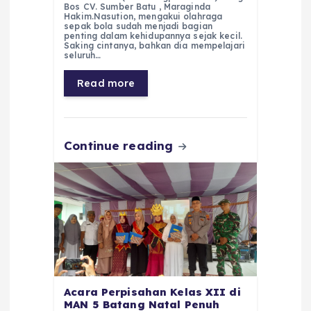
c
a
e
ss
ai
a
Bos CV. Sumber Batu , Maraginda
Hakim.Nasution, mengakui olahraga
e
ts
g
e
l
re
sepak bola sudah menjadi bagian
penting dalam kehidupannya sejak kecil.
Saking cintanya, bahkan dia mempelajari
b
A
r
n
seluruh…
o
p
a
g
Read more
o
p
m
er
k
Continue reading
Acara Perpisahan Kelas XII di
MAN 5 Batang Natal Penuh