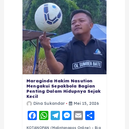
Maraginda Hakim Nasution
Mengakui Sepakbola Bagian
Penting Dalam Hidupnya Sejak
Kecil
Dina Sukandar
Mei 15, 2026
F
W
T
M
E
S
a
h
el
e
m
h
KOTANOPAN (Malintangpos Online) – Big