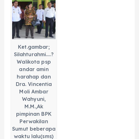
c
a
e
ss
ai
a
e
ts
g
e
l
re
b
A
r
n
o
p
a
g
o
p
m
er
Ket.gambar;
k
Silahturahmi….?
Walikota psp
andar amin
harahap dan
Dra. Vincentia
Moli Ambar
Wahyuni,
M.M.,Ak
pimpinan BPK
Perwakilan
Sumut beberapa
waktu lalu(sms)