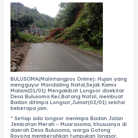
a
h
el
e
m
h
c
a
e
ss
ai
a
e
ts
g
e
l
re
b
A
r
n
o
p
a
g
o
p
m
er
k
BULUSOMA(Malintangpos Online): Hujan yang
mengguyur Mandailing Natal,Sejak Kamis
Malam(01/01) Mengakibat Longsor disekitar
Desa Bulusoma Kec.Batang Natal, membuat
Badan ditimpa Longsor,Jumat(02/01) sekitar
beberapa jam.
” Setiap ada longsor menimpa Badan Jalan
Jembatan Merah – Muarasoma, khususnya di
daerah Desa Bulusoma, warga Gotong
Royong membersihkan tumpukan longsor,