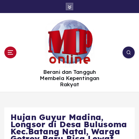
S
k
i
p
t
o
c
o
n
t
e
n
t
Berani dan Tangguh
Membela Kepentingan
Rakyat
Hujan Guyur Madina,
Longsor di Desa Bulusoma
Kec.Batang Natal, Warga
Gotroy Baru Bisa Lewat