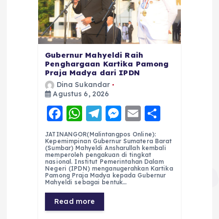
Gubernur Mahyeldi Raih
Penghargaan Kartika Pamong
Praja Madya dari IPDN
Dina Sukandar
Agustus 6, 2026
F
W
T
M
E
S
a
h
el
e
m
h
JATINANGOR(Malintangpos Online):
c
a
e
ss
ai
a
Kepemimpinan Gubernur Sumatera Barat
(Sumbar) Mahyeldi Ansharullah kembali
e
ts
g
e
l
re
memperoleh pengakuan di tingkat
nasional. Institut Pemerintahan Dalam
Negeri (IPDN) menganugerahkan Kartika
b
A
r
n
Pamong Praja Madya kepada Gubernur
Mahyeldi sebagai bentuk…
o
p
a
g
Read more
o
p
m
er