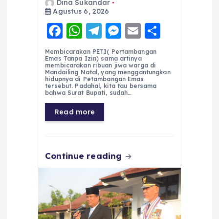
Dina Sukandar
Agustus 6, 2026
F
W
T
M
E
S
a
h
el
e
m
h
Membicarakan PETI( Pertambangan
c
a
e
ss
ai
a
Emas Tanpa Izin) sama artinya
membicarakan ribuan jiwa warga di
e
ts
g
e
l
re
Mandailing Natal, yang menggantungkan
hidupnya di Petambangan Emas
tersebut. Padahal, kita tau bersama
b
A
r
n
bahwa Surat Bupati, sudah…
o
p
a
g
Read more
o
p
m
er
k
Continue reading