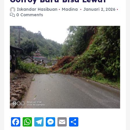
Iskandar Hasibuan
Madina
Januari 2, 2026
0 Comments
F
W
T
M
E
S