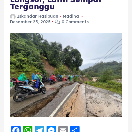
Terganggu
Iskandar Hasibuan
Madina
Desember 25, 2025
0 Comments
F
W
T
M
E
S