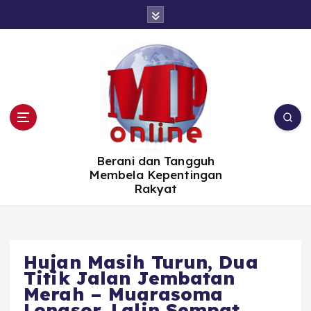
S
k
i
p
t
o
c
o
n
t
e
n
t
Berani dan Tangguh
Membela Kepentingan
Rakyat
Hujan Masih Turun, Dua
Titik Jalan Jembatan
Merah – Muarasoma
Longsor, Lalin Sempat