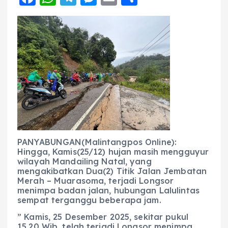
a
h
el
e
m
h
c
a
e
ss
ai
a
e
ts
g
e
l
re
b
A
r
n
o
p
a
g
o
p
m
er
k
PANYABUNGAN(Malintangpos Online):
Hingga, Kamis(25/12) hujan masih mengguyur
wilayah Mandailing Natal, yang
mengakibatkan Dua(2) Titik Jalan Jembatan
Merah – Muarasoma, terjadi Longsor
menimpa badan jalan, hubungan Lalulintas
sempat terganggu beberapa jam.
” Kamis, 25 Desember 2025, sekitar pukul
15.20 Wib, telah terjadi Longsor menimpa