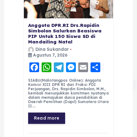
Anggota DPR.RI Drs.Rapidin
Simbolon Salurkan Beasiswa
PIP Untuk 150 Siswa SD di
Mandailing Natal
Dina Sukandar
Agustus 7, 2026
F
W
T
M
E
S
a
h
el
e
m
h
SIABU(Malintangpos Online): Anggota
c
a
e
ss
ai
a
Komisi XIII DPR RI dari Fraksi PDI
Perjuangan, Drs. Rapidin Simbolon, M.M.,
e
ts
g
e
l
re
kembali menunjukkan komitmen nyatanya
dalam memajukan dunia pendidikan di
Daerah Pemilihan (Dapil) Sumatera Utara
b
A
r
n
II.…
o
p
a
g
Read more
o
p
m
er
k