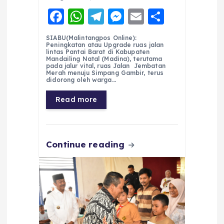
F
W
T
M
E
S
a
h
el
e
m
h
SIABU(Malintangpos Online):
c
a
e
ss
ai
a
Peningkatan atau Upgrade ruas jalan
lintas Pantai Barat di Kabupaten
e
ts
g
e
l
re
Mandailing Natal (Madina), terutama
pada jalur vital, ruas Jalan Jembatan
Merah menuju Simpang Gambir, terus
b
A
r
n
didorong oleh warga…
o
p
a
g
Read more
o
p
m
er
k
Continue reading