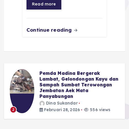
Read more
o
p
m
er
k
Continue reading
Pemda Madina Bergerak
u
Lambat, Gelondongan Kayu dan
Sampah Sumbat Terowongan
Jembatan Aek Mata
Panyabungan
Dina Sukandar
Februari 28, 2026
556 views
2