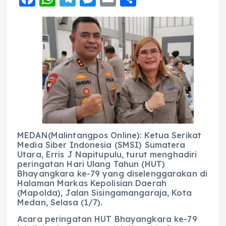
a
h
el
e
m
h
c
a
e
ss
ai
a
e
ts
g
e
l
re
b
A
r
n
o
p
a
g
o
p
m
er
k
MEDAN(Malintangpos Online): Ketua Serikat
Media Siber Indonesia (SMSI) Sumatera
Utara, Erris J Napitupulu, turut menghadiri
peringatan Hari Ulang Tahun (HUT)
Bhayangkara ke-79 yang diselenggarakan di
Halaman Markas Kepolisian Daerah
(Mapolda), Jalan Sisingamangaraja, Kota
Medan, Selasa (1/7).
Acara peringatan HUT Bhayangkara ke-79