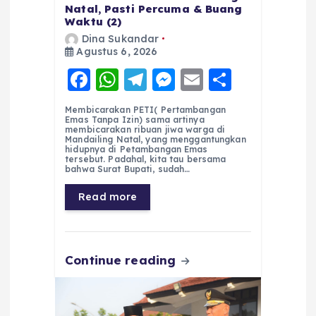
Natal, Pasti Percuma & Buang
Waktu (2)
Dina Sukandar
Agustus 6, 2026
F
W
T
M
E
S
a
h
el
e
m
h
Membicarakan PETI( Pertambangan
c
a
e
ss
ai
a
Emas Tanpa Izin) sama artinya
membicarakan ribuan jiwa warga di
e
ts
g
e
l
re
Mandailing Natal, yang menggantungkan
hidupnya di Petambangan Emas
tersebut. Padahal, kita tau bersama
b
A
r
n
bahwa Surat Bupati, sudah…
o
p
a
g
Read more
o
p
m
er
k
Continue reading