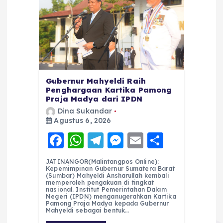
Gubernur Mahyeldi Raih
Penghargaan Kartika Pamong
Praja Madya dari IPDN
Dina Sukandar
Agustus 6, 2026
F
W
T
M
E
S
a
h
el
e
m
h
JATINANGOR(Malintangpos Online):
c
a
e
ss
ai
a
Kepemimpinan Gubernur Sumatera Barat
(Sumbar) Mahyeldi Ansharullah kembali
e
ts
g
e
l
re
memperoleh pengakuan di tingkat
nasional. Institut Pemerintahan Dalam
Negeri (IPDN) menganugerahkan Kartika
b
A
r
n
Pamong Praja Madya kepada Gubernur
Mahyeldi sebagai bentuk…
o
p
a
g