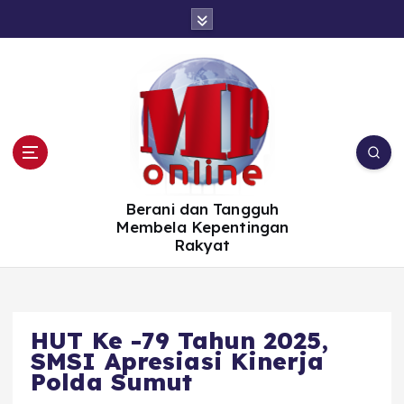
S
k
i
p
t
o
c
o
n
t
e
n
t
Berani dan Tangguh
Membela Kepentingan
Rakyat
HUT Ke -79 Tahun 2025,
SMSI Apresiasi Kinerja
Polda Sumut