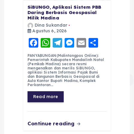
SiBUNGO, Aplikasi Sistem PBB
Daring Berbasis Geospasial
Milik Madina
Dina Sukandar
Agustus 6, 2026
F
W
T
M
E
S
a
h
el
e
m
h
PANYABUNGAN(Malintangpos Online):
c
a
e
ss
ai
a
Pemerintah Kabupaten Mandailinh Natal
(Pemkab Madina) secara resmi
e
ts
g
e
l
re
mengenalkan dan merilis SiBUNGO,
aplikasi Sistem Informasi Pajak Bumi
dan Bangunan Berbasis Geospasial di
b
A
r
n
Aula Kantor Bupati Madina, Komplek
Perkantoran…
o
p
a
g
Read more
o
p
m
er
k
Continue reading