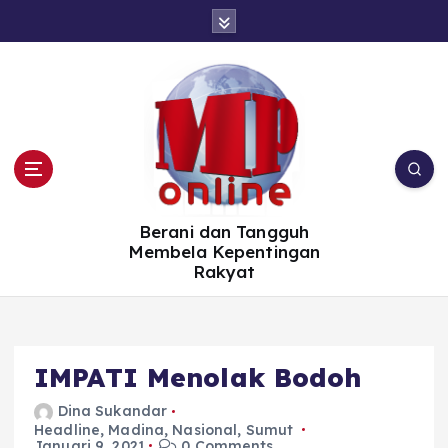
S
k
i
p
t
o
c
o
n
t
e
n
t
Berani dan Tangguh
Membela Kepentingan
Rakyat
IMPATI Menolak Bodoh
Dina Sukandar
Headline
,
Madina
,
Nasional
,
Sumut
Januari 9, 2021
0 Comments