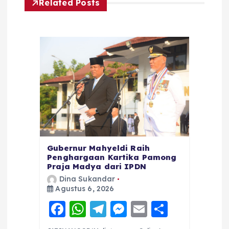
Related Posts
Gubernur Mahyeldi Raih
Penghargaan Kartika Pamong
Praja Madya dari IPDN
Dina Sukandar
Agustus 6, 2026
F
W
T
M
E
S
a
h
el
e
m
h