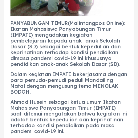
o
p
a
g
o
p
m
er
k
PANYABUNGAN TIMUR(Malintangpos Online):
Ikatan Mahasiswa Panyabungan Timur
(IMPATI) mengadakan kegiatan
pembelajaran kepada anak -anak Sekolah
Dasar (SD) sebagai bentuk kepedulian dan
keprihatinan terhadap kondisi pendidikan
dimasa pandemi covid-19 ini khususnya
pendidikan anak-anak Sekolah Dasar (SD).
Dalam kegiatan IMPATI bekerjasama dengan
para pemuda-pemudi peduli Mandailing
Natal dengan mengusung tema MENOLAK
BODOH.
Ahmad Husein sebagai ketua umum Ikatan
Mahasiswa Panyabungan Timur (IMPATI)
saat ditemui mengatakan bahwa kegiatan ini
adalah bentuk kepedulian dan keprihatinan
terhadap kondisi pendidikan pada masa
pandemi covid-19 ini.