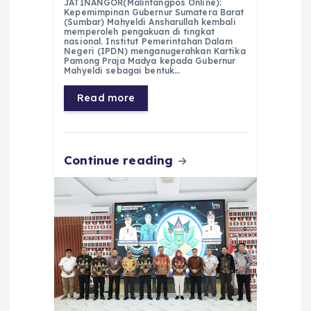
JATINANGOR(Malintangpos Online):
c
a
e
ss
ai
a
Kepemimpinan Gubernur Sumatera Barat
(Sumbar) Mahyeldi Ansharullah kembali
e
ts
g
e
l
re
memperoleh pengakuan di tingkat
nasional. Institut Pemerintahan Dalam
Negeri (IPDN) menganugerahkan Kartika
b
A
r
n
Pamong Praja Madya kepada Gubernur
Mahyeldi sebagai bentuk…
o
p
a
g
Read more
o
p
m
er
k
Continue reading