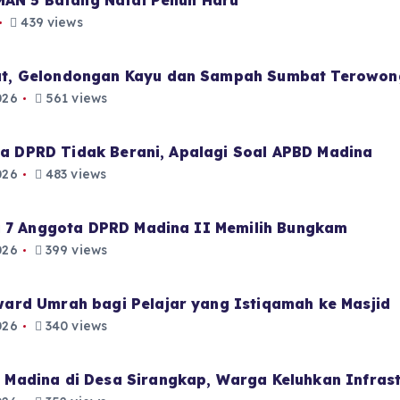
 MAN 5 Batang Natal Penuh Haru
439 views
t, Gelondongan Kayu dan Sampah Sumbat Terowon
026
561 views
aja DPRD Tidak Berani, Apalagi Soal APBD Madina
026
483 views
i 7 Anggota DPRD Madina II Memilih Bungkam
026
399 views
ard Umrah bagi Pelajar yang Istiqamah ke Masjid
026
340 views
Madina di Desa Sirangkap, Warga Keluhkan Infrast