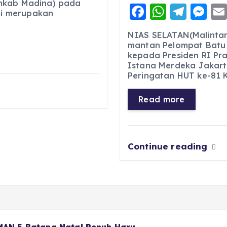
mkab Madina) pada
F
W
T
M
ini merupakan
a
h
el
e
NIAS SELATAN(Malintan
c
a
e
ss
mantan Pelompat Batu
kepada Presiden RI Pr
e
ts
g
e
Istana Merdeka Jakart
b
A
r
n
Peringatan HUT ke-81 
o
p
a
g
Read more
o
p
m
er
k
Continue reading