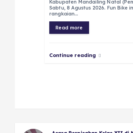
Kabupaten Mandailing Natal (Pe
b
A
r
n
Sabtu, 8 Agustus 2026. Fun Bike 
rangkaian…
o
p
a
g
o
p
m
er
Read more
k
Continue reading