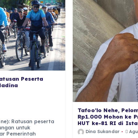
atusan Peserta
Madina
Tafoo’lo Nehe, Pelo
Rp1.000 Mohon ke P
e): Ratusan peserta
HUT ke-81 RI di Ist
ungan untuk
Dina Sukandar
Agus
ar Pemerintah