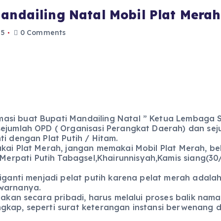
andailing Natal Mobil Plat Merah
25
0 Comments
asi buat Bupati Mandailing Natal ” Ketua Lembaga 
sejumlah OPD ( Organisasi Perangkat Daerah) dan se
i dengan Plat Putih / Hitam.
ai Plat Merah, jangan memakai Mobil Plat Merah, beli
pati Putih Tabagsel,Khairunnisyah,Kamis siang(30/1
diganti menjadi pelat putih karena pelat merah adal
 warnanya.
unakan secara pribadi, harus melalui proses balik na
gkap, seperti surat keterangan instansi berwenang d