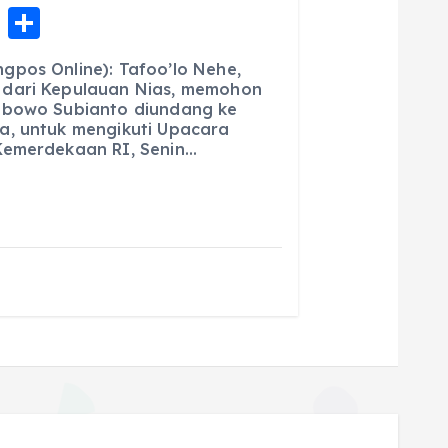
E
S
m
h
gpos Online): Tafoo’lo Nehe,
ai
a
 dari Kepulauan Nias, memohon
abowo Subianto diundang ke
l
re
a, untuk mengikuti Upacara
Kemerdekaan RI, Senin…