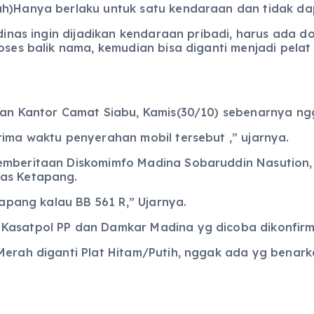
ah)Hanya berlaku untuk satu kendaraan dan tidak da
s dinas ingin dijadikan kendaraan pribadi, harus ada
roses balik nama, kemudian bisa diganti menjadi pela
pan Kantor Camat Siabu, Kamis(30/10) sebenarnya ngg
rima waktu penyerahan mobil tersebut ,” ujarnya.
emberitaan Diskomimfo Madina Sobaruddin Nasution, 
nas Ketapang.
tapang kalau BB 561 R,” Ujarnya.
Kasatpol PP dan Damkar Madina yg dicoba dikonfirma
Merah diganti Plat Hitam/Putih, nggak ada yg benarka