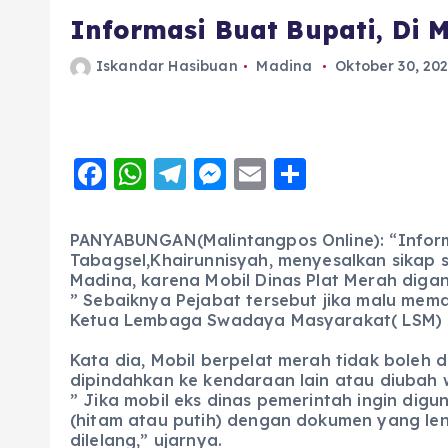
Informasi Buat Bupati, Di M
Iskandar Hasibuan
Madina
Oktober 30, 20
F
W
T
M
E
S
a
h
el
e
m
h
c
a
e
ss
ai
a
PANYABUNGAN(Malintangpos Online): “Inform
Tabagsel,Khairunnisyah, menyesalkan sikap 
e
ts
g
e
l
re
Madina, karena Mobil Dinas Plat Merah digant
b
A
r
n
” Sebaiknya Pejabat tersebut jika malu memak
Ketua Lembaga Swadaya Masyarakat( LSM) Mer
o
p
a
g
o
p
m
er
Kata dia, Mobil berpelat merah tidak boleh 
dipindahkan ke kendaraan lain atau diubah
k
” Jika mobil eks dinas pemerintah ingin dig
(hitam atau putih) dengan dokumen yang len
dilelang,” ujarnya.