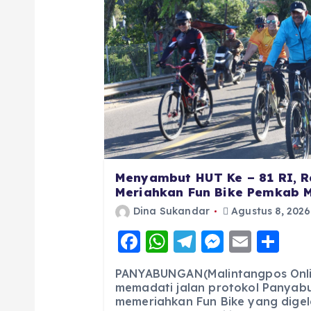
Menyambut HUT Ke – 81 RI, R
Meriahkan Fun Bike Pemkab 
Dina Sukandar
Agustus 8, 2026
F
W
T
M
E
S
a
h
el
e
m
h
PANYABUNGAN(Malintangpos Onlin
c
a
e
ss
ai
a
memadati jalan protokol Panyab
memeriahkan Fun Bike yang digel
e
ts
g
e
l
re