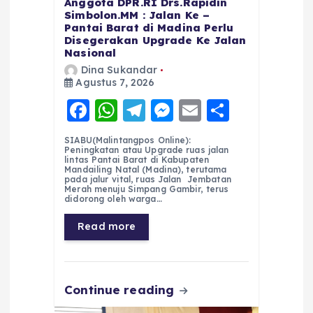
Anggota DPR.RI Drs.Rapidin
Simbolon.MM : Jalan Ke –
Pantai Barat di Madina Perlu
Disegerakan Upgrade Ke Jalan
Nasional
Dina Sukandar
Agustus 7, 2026
F
W
T
M
E
S
a
h
el
e
m
h
SIABU(Malintangpos Online):
c
a
e
ss
ai
a
Peningkatan atau Upgrade ruas jalan
lintas Pantai Barat di Kabupaten
e
ts
g
e
l
re
Mandailing Natal (Madina), terutama
pada jalur vital, ruas Jalan Jembatan
Merah menuju Simpang Gambir, terus
b
A
r
n
didorong oleh warga…
o
p
a
g
Read more
o
p
m
er
k
Continue reading