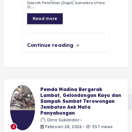
Daerah Pemilihan (Dapil) Sumatera Utara
b
A
r
n
II.…
o
p
a
g
Read more
o
p
m
er
k
Continue reading
Pemda Madina Bergerak
u
Lambat, Gelondongan Kayu dan
Sampah Sumbat Terowongan
Jembatan Aek Mata
Panyabungan
Dina Sukandar
Februari 28, 2026
557 views
2