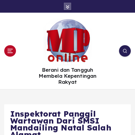
S
k
i
p
t
o
c
o
n
t
e
n
t
Berani dan Tangguh
Membela Kepentingan
Rakyat
Inspektorat Panggil
Wartawan Dari SMSI
Mandailing Natal Salah
Alamat