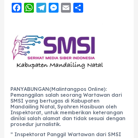
F
W
T
M
E
S
a
h
el
e
m
h
c
a
e
ss
ai
a
e
ts
g
e
l
re
b
A
r
n
o
p
a
g
o
p
m
er
k
PANYABUNGAN(Malintangpos Online):
Pemanggilan salah seorang Wartawan dari
SMSI yang bertugas di Kabupaten
Mandailing Natal, Syahren Hasibuan oleh
Inspektorat, untuk memberikan keterangan
dinilai salah alamat dan tidak sesuai dengan
prosedur jurnalistik.
” Inspektorat Panggil Wartawan dari SMSI