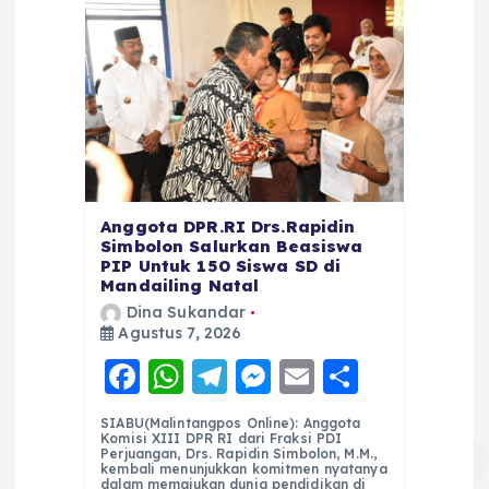
Anggota DPR.RI Drs.Rapidin
Simbolon Salurkan Beasiswa
PIP Untuk 150 Siswa SD di
Mandailing Natal
Dina Sukandar
Agustus 7, 2026
F
W
T
M
E
S
a
h
el
e
m
h
SIABU(Malintangpos Online): Anggota
c
a
e
ss
ai
a
Komisi XIII DPR RI dari Fraksi PDI
Perjuangan, Drs. Rapidin Simbolon, M.M.,
e
ts
g
e
l
re
kembali menunjukkan komitmen nyatanya
dalam memajukan dunia pendidikan di