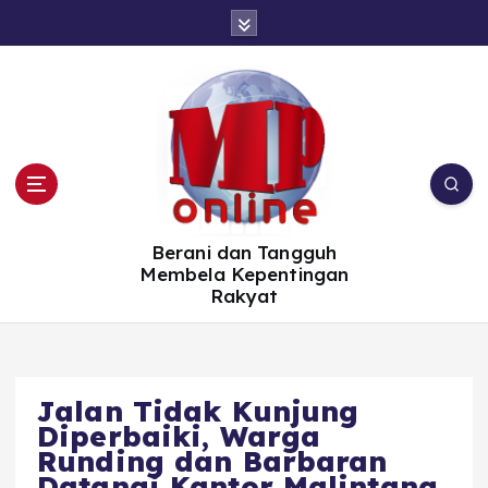
S
k
i
p
t
o
c
o
n
t
e
n
t
Berani dan Tangguh
Membela Kepentingan
Rakyat
Jalan Tidak Kunjung
Diperbaiki, Warga
Runding dan Barbaran
Datangi Kantor Malintang