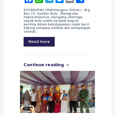
a
h
el
e
m
h
KOTANOPAN (Malintangpos Online) – Big
c
a
e
ss
ai
a
Bos CV. Sumber Batu , Maraginda
Hakim.Nasution, mengakui olahraga
e
ts
g
e
l
re
sepak bola sudah menjadi bagian
penting dalam kehidupannya sejak kecil.
Saking cintanya, bahkan dia mempelajari
b
A
r
n
seluruh…
o
p
a
g
Read more
o
p
m
er
k
Continue reading