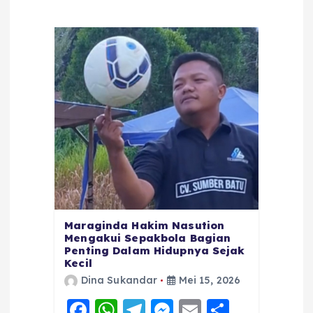
Maraginda Hakim Nasution
Mengakui Sepakbola Bagian
Penting Dalam Hidupnya Sejak
Kecil
Dina Sukandar
Mei 15, 2026
F
W
T
M
E
S