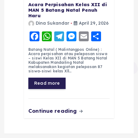
Acara Perpisahan Kelas XII di
MAN 5 Batang Natal Penuh
Haru
Dina Sukandar
April 29, 2026
F
W
T
M
E
S
a
h
el
e
m
h
Batang Natal ( Malintangpos Online) :
c
a
e
ss
ai
a
Acara perpisahan atau pelepasan siswa
– siswi Kelas XII di MAN 5 Batang Natal
e
ts
g
e
l
re
Kabupaten Mandailing Natal
melaksanakan kegiatan pelepasan 87
siswa-siswi kelas Xll…
b
A
r
n
o
p
a
g
Read more
o
p
m
er
k
Continue reading