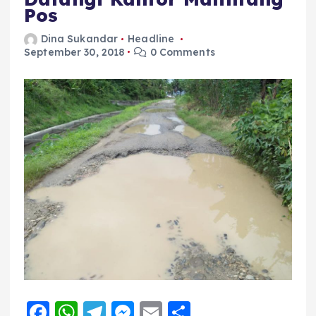
Pos
Dina Sukandar
Headline
September 30, 2018
0 Comments
F
W
T
M
E
S