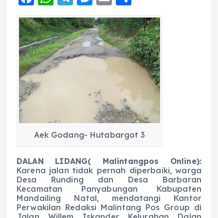
a
h
el
e
m
h
c
a
e
ss
ai
a
e
ts
g
e
l
re
b
A
r
n
o
p
a
g
o
p
m
er
k
Aek Godang- Hutabargot 3
DALAN LIDANG( Malintangpos Online):
Karena jalan tidak pernah diperbaiki, warga
Desa Runding dan Desa Barbaran
Kecamatan Panyabungan Kabupaten
Mandailing Natal, mendatangi Kantor
Perwakilan Redaksi Malintang Pos Group di
Jalan Willem Iskander Kelurahan Dalan