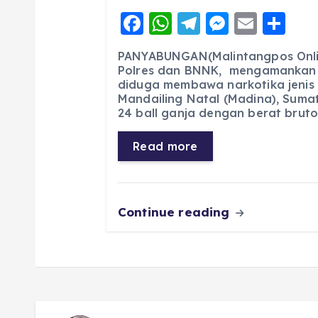
F
W
T
M
E
S
a
h
el
e
m
h
PANYABUNGAN(Malintangpos Onli
c
a
e
ss
ai
a
Polres dan BNNK, mengamankan 
diduga membawa narkotika jenis
e
ts
g
e
l
re
Mandailing Natal (Madina), Suma
b
A
r
n
24 ball ganja dengan berat brut
o
p
a
g
Read more
o
p
m
er
k
Continue reading