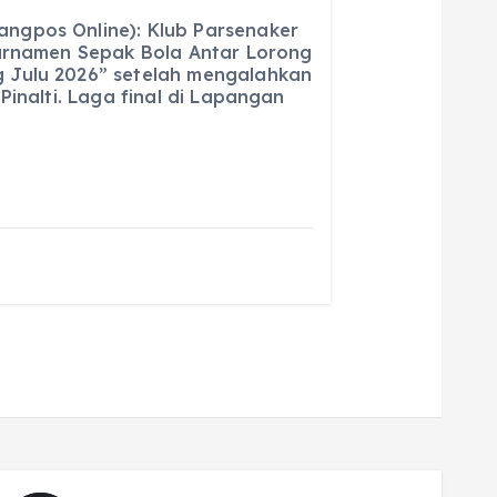
m
h
gpos Online): Klub Parsenaker
ai
a
Turnamen Sepak Bola Antar Lorong
 Julu 2026” setelah mengalahkan
l
re
Pinalti. Laga final di Lapangan