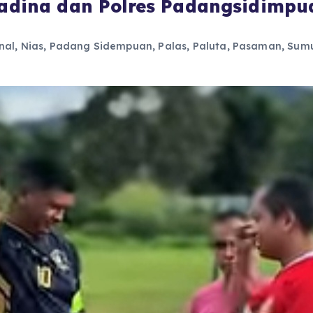
 Madina dan Polres Padangsidimp
nal
,
Nias
,
Padang Sidempuan
,
Palas
,
Paluta
,
Pasaman
,
Sum