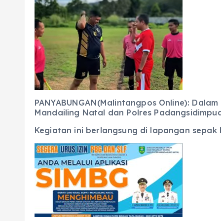
c
a
e
ss
ai
a
e
ts
g
e
l
re
b
A
r
n
o
p
a
g
o
p
m
er
k
PANYABUNGAN(Malintangpos Online): Dalam r
Mandailing Natal dan Polres Padangsidimpu
Kegiatan ini berlangsung di lapangan sepak 