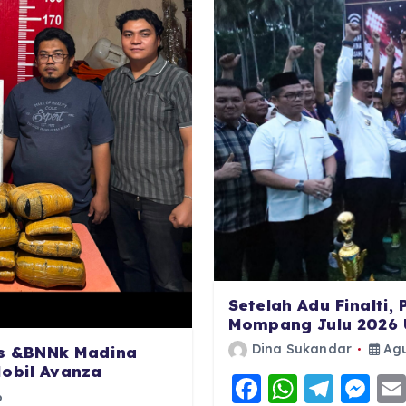
Setelah Adu Finalti,
Mompang Julu 2026 
Dina Sukandar
Agu
res &BNNk Madina
Mobil Avanza
F
W
T
M
6