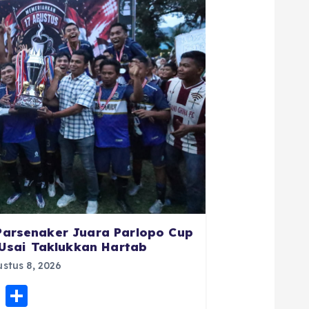
 Parsenaker Juara Parlopo Cup
Usai Taklukkan Hartab
stus 8, 2026
E
S