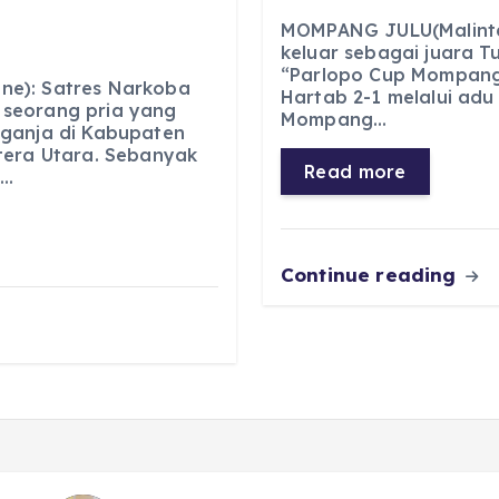
a
h
el
e
MOMPANG JULU(Malintan
c
a
e
ss
keluar sebagai juara 
“Parlopo Cup Mompang
e
ts
g
e
ne): Satres Narkoba
Hartab 2-1 melalui adu 
b
A
r
n
seorang pria yang
Mompang…
 ganja di Kabupaten
o
p
a
g
tera Utara. Sebanyak
Read more
o…
o
p
m
er
k
Continue reading