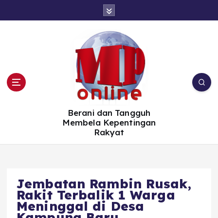
S
k
i
p
t
o
c
o
n
t
e
n
t
Berani dan Tangguh
Membela Kepentingan
Rakyat
Jembatan Rambin Rusak,
Rakit Terbalik 1 Warga
Meninggal di Desa
Kampung Baru