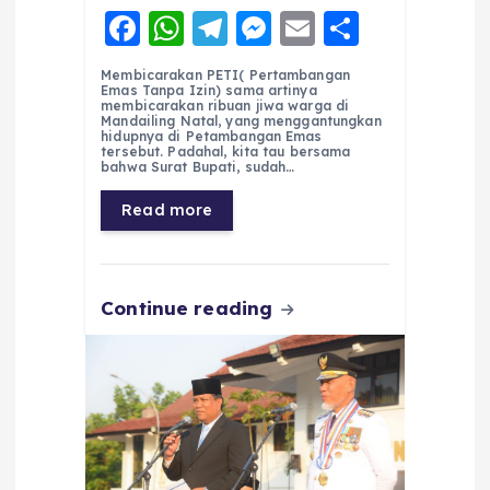
F
W
T
M
E
S
a
h
el
e
m
h
Membicarakan PETI( Pertambangan
c
a
e
ss
ai
a
Emas Tanpa Izin) sama artinya
membicarakan ribuan jiwa warga di
e
ts
g
e
l
re
Mandailing Natal, yang menggantungkan
hidupnya di Petambangan Emas
tersebut. Padahal, kita tau bersama
b
A
r
n
bahwa Surat Bupati, sudah…
o
p
a
g
Read more
o
p
m
er
k
Continue reading