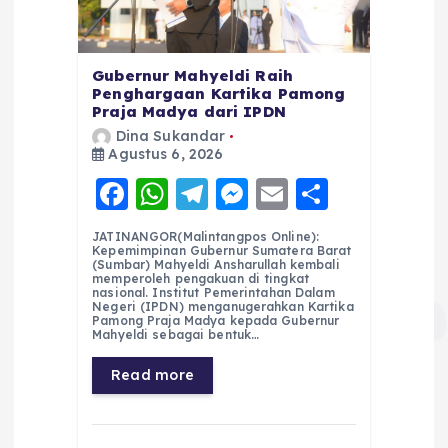
Gubernur Mahyeldi Raih
Penghargaan Kartika Pamong
Praja Madya dari IPDN
Dina Sukandar
Agustus 6, 2026
F
W
T
M
E
S
a
h
el
e
m
h
JATINANGOR(Malintangpos Online):
c
a
e
ss
ai
a
Kepemimpinan Gubernur Sumatera Barat
(Sumbar) Mahyeldi Ansharullah kembali
e
ts
g
e
l
re
memperoleh pengakuan di tingkat
nasional. Institut Pemerintahan Dalam
Negeri (IPDN) menganugerahkan Kartika
b
A
r
n
Pamong Praja Madya kepada Gubernur
Mahyeldi sebagai bentuk…
o
p
a
g
Read more
o
p
m
er
k