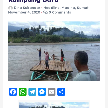
Dina Sukandar
Headline
,
Madina
,
Sumut
November 4, 2020
0 Comments
F
W
T
M
E
S
a
h
el
e
m
h
c
a
e
ss
ai
a