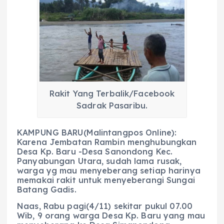
e
ts
g
e
l
re
b
A
r
n
o
p
a
g
o
p
m
er
k
Rakit Yang Terbalik/Facebook
Sadrak Pasaribu.
KAMPUNG BARU(Malintangpos Online):
Karena Jembatan Rambin menghubungkan
Desa Kp. Baru -Desa Sanondong Kec.
Panyabungan Utara, sudah lama rusak,
warga yg mau menyeberang setiap harinya
memakai rakit untuk menyeberangi Sungai
Batang Gadis.
Naas, Rabu pagi(4/11) sekitar pukul 07.00
Wib, 9 orang warga Desa Kp. Baru yang mau