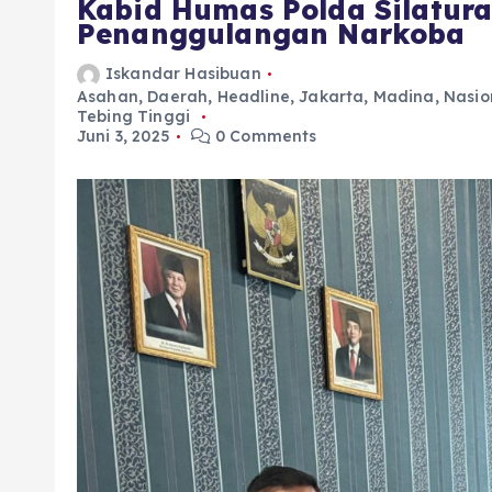
Kabid Humas Polda Silatur
Penanggulangan Narkoba
Iskandar Hasibuan
Asahan
,
Daerah
,
Headline
,
Jakarta
,
Madina
,
Nasio
Tebing Tinggi
Juni 3, 2025
0 Comments