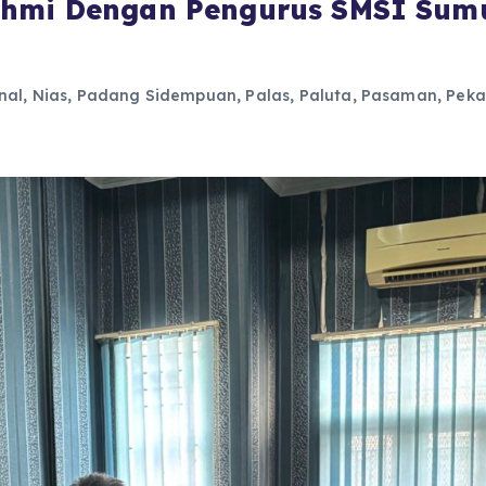
ahmi Dengan Pengurus SMSI Sumu
nal
,
Nias
,
Padang Sidempuan
,
Palas
,
Paluta
,
Pasaman
,
Peka