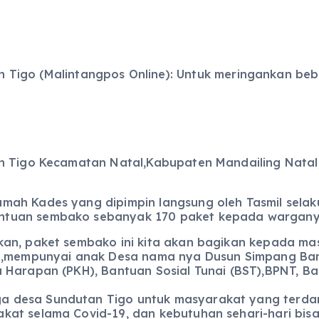
 Tigo (Malintangpos Online): Untuk meringankan be
an Tigo Kecamatan Natal,Kabupaten Mandailing Nata
mah Kades yang dipimpin langsung oleh Tasmil sela
tuan sembako sebanyak 170 paket kepada warganya
an, paket sembako ini kita akan bagikan kepada mas
i,mempunyai anak Desa nama nya Dusun Simpang Bamb
 Harapan (PKH), Bantuan Sosial Tunai (BST),BPNT, B
 desa Sundutan Tigo untuk masyarakat yang terdamp
at selama Covid-19, dan kebutuhan sehari-hari bisa