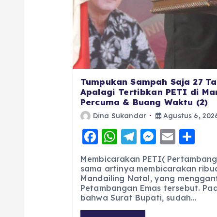
Tumpukan Sampah Saja 27 Ta
Apalagi Tertibkan PETI di Man
Percuma & Buang Waktu (2)
Dina Sukandar
Agustus 6, 202
F
W
T
M
E
S
a
h
el
e
m
h
Membicarakan PETI( Pertambang
c
a
e
ss
ai
a
sama artinya membicarakan ribua
Mandailing Natal, yang menggan
e
ts
g
e
l
re
Petambangan Emas tersebut. Pad
b
A
r
n
bahwa Surat Bupati, sudah…
o
p
a
g