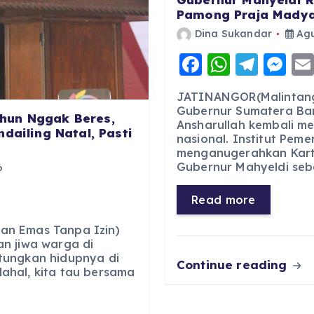
Pamong Praja Madya
Dina Sukandar
Agu
F
W
T
M
a
h
el
e
JATINANGOR(Malintang
c
a
e
ss
Gubernur Sumatera Bar
hun Nggak Beres,
Ansharullah kembali m
e
ts
g
e
dailing Natal, Pasti
nasional. Institut Pem
b
A
r
n
menganugerahkan Kart
Gubernur Mahyeldi seb
6
o
p
a
g
o
p
m
er
Read more
k
an Emas Tanpa Izin)
n jiwa warga di
tungkan hidupnya di
Continue reading
ahal, kita tau bersama