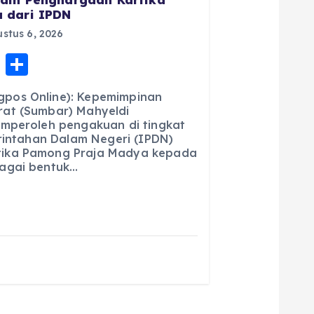
 dari IPDN
stus 6, 2026
E
S
m
h
pos Online): Kepemimpinan
ai
a
at (Sumbar) Mahyeldi
emperoleh pengakuan di tingkat
l
re
erintahan Dalam Negeri (IPDN)
ika Pamong Praja Madya kepada
agai bentuk…