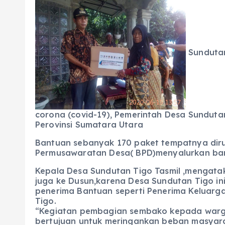
c
a
e
ss
ai
a
e
ts
g
e
l
re
b
A
r
n
Sundutan
o
p
a
g
o
p
m
er
k
corona (covid-19), Pemerintah Desa Sundut
Perovinsi Sumatara Utara
Bantuan sebanyak 170 paket tempatnya diru
Permusawaratan Desa( BPD)menyalurkan ban
Kepala Desa Sundutan Tigo Tasmil ,mengatak
juga ke Dusun,karena Desa Sundutan Tigo in
penerima Bantuan seperti Penerima Keluarga
Tigo.
“Kegiatan pembagian sembako kepada warga
bertujuan untuk meringankan beban masyarak