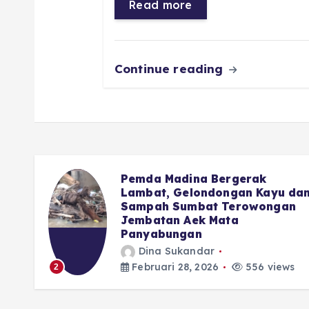
Read more
o
p
m
er
k
Continue reading
 di
Pemda Madina Bergerak
 Haru
Lambat, Gelondongan Kayu da
Sampah Sumbat Terowongan
Jembatan Aek Mata
Panyabungan
Dina Sukandar
Februari 28, 2026
556 views
2