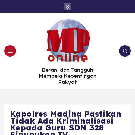
S
k
i
p
t
o
c
o
n
t
e
n
t
Berani dan Tangguh
Membela Kepentingan
Rakyat
Kapolres Madina Pastikan
Tidak Ada Kriminalisasi
Kepada Guru SDN 328
Sinunukan IV