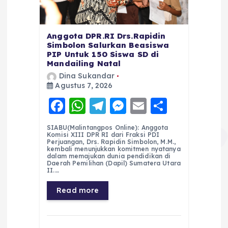
Anggota DPR.RI Drs.Rapidin
Simbolon Salurkan Beasiswa
PIP Untuk 150 Siswa SD di
Mandailing Natal
Dina Sukandar
Agustus 7, 2026
F
W
T
M
E
S
a
h
el
e
m
h
SIABU(Malintangpos Online): Anggota
c
a
e
ss
ai
a
Komisi XIII DPR RI dari Fraksi PDI
Perjuangan, Drs. Rapidin Simbolon, M.M.,
e
ts
g
e
l
re
kembali menunjukkan komitmen nyatanya
dalam memajukan dunia pendidikan di
Daerah Pemilihan (Dapil) Sumatera Utara
b
A
r
n
II.…
o
p
a
g
Read more
o
p
m
er
k