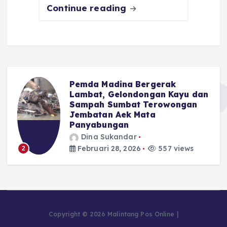
Continue reading
a Bergerak
Advocat Nasional : 
ndongan Kayu dan
Saja DPRD Tidak B
at Terowongan
Apalagi Soal APBD
k Mata
Dina Sukandar
Februari 28, 2026
3
ar
026
557 views
Copyright © 2026 Malintang Pos Online |