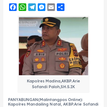
F
W
T
M
E
S
a
h
el
e
m
h
c
a
e
ss
ai
a
e
ts
g
e
l
re
b
A
r
n
o
p
a
g
o
p
m
er
k
Kapolres Madina,AKBP.Arie
Sofandi Paloh,SH.S.IK
PANYABUNGAN(Malintangpos Online):
Kapolres Mandailing Natal, AKBP.Arie Sofandi