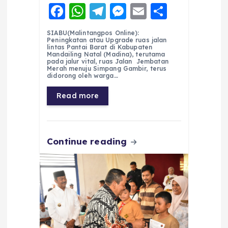
F
W
T
M
E
S
a
h
el
e
m
h
SIABU(Malintangpos Online):
c
a
e
ss
ai
a
Peningkatan atau Upgrade ruas jalan
lintas Pantai Barat di Kabupaten
e
ts
g
e
l
re
Mandailing Natal (Madina), terutama
pada jalur vital, ruas Jalan Jembatan
Merah menuju Simpang Gambir, terus
b
A
r
n
didorong oleh warga…
o
p
a
g
Read more
o
p
m
er
k
Continue reading