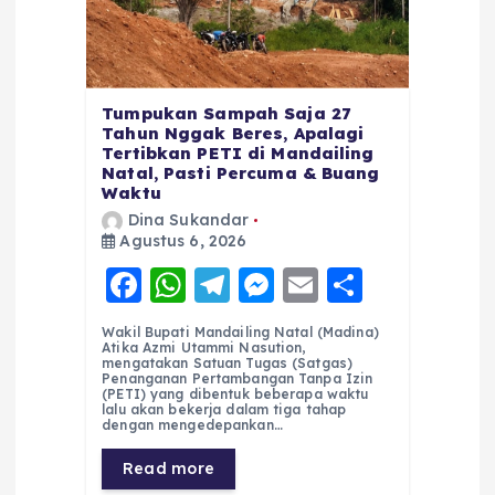
Tumpukan Sampah Saja 27
Tahun Nggak Beres, Apalagi
Tertibkan PETI di Mandailing
Natal, Pasti Percuma & Buang
Waktu
Dina Sukandar
Agustus 6, 2026
F
W
T
M
E
S
a
h
el
e
m
h
Wakil Bupati Mandailing Natal (Madina)
c
a
e
ss
ai
a
Atika Azmi Utammi Nasution,
mengatakan Satuan Tugas (Satgas)
e
ts
g
e
l
re
Penanganan Pertambangan Tanpa Izin
(PETI) yang dibentuk beberapa waktu
lalu akan bekerja dalam tiga tahap
b
A
r
n
dengan mengedepankan…
o
p
a
g
Read more