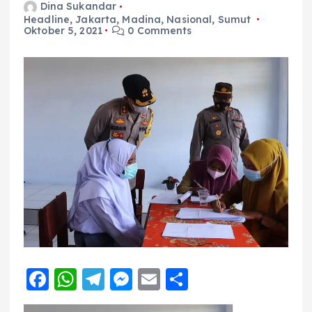
Dina Sukandar
Headline
,
Jakarta
,
Madina
,
Nasional
,
Sumut
Oktober 5, 2021
0 Comments
F
W
T
M
E
S
a
h
el
e
m
h