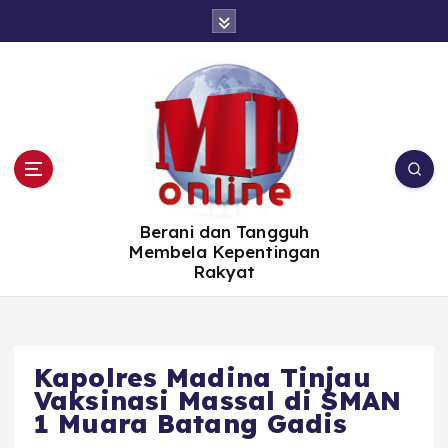
S
k
i
p
t
o
c
o
n
t
e
n
t
Berani dan Tangguh
Membela Kepentingan
Rakyat
Kapolres Madina Tinjau
Vaksinasi Massal di SMAN
1 Muara Batang Gadis