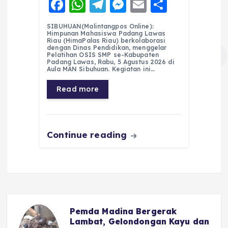
F
W
T
M
E
S
a
h
el
e
m
h
SIBUHUAN(Malintangpos Online):
c
a
e
ss
ai
a
Himpunan Mahasiswa Padang Lawas
Riau (HimaPalas Riau) berkolaborasi
e
ts
g
e
l
re
dengan Dinas Pendidikan, menggelar
Pelatihan OSIS SMP se-Kabupaten
Padang Lawas, Rabu, 5 Agustus 2026 di
b
A
r
n
Aula MAN Sibuhuan. Kegiatan ini…
o
p
a
g
Read more
o
p
m
er
k
Continue reading
Pemda Madina Bergerak
u
Lambat, Gelondongan Kayu dan