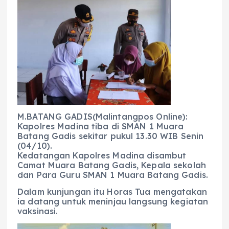
c
a
e
ss
ai
a
e
ts
g
e
l
re
b
A
r
n
o
p
a
g
o
p
m
er
k
M.BATANG GADIS(Malintangpos Online):
Kapolres Madina tiba di SMAN 1 Muara
Batang Gadis sekitar pukul 13.30 WIB Senin
(04/10).
Kedatangan Kapolres Madina disambut
Camat Muara Batang Gadis, Kepala sekolah
dan Para Guru SMAN 1 Muara Batang Gadis.
Dalam kunjungan itu Horas Tua mengatakan
ia datang untuk meninjau langsung kegiatan
vaksinasi.