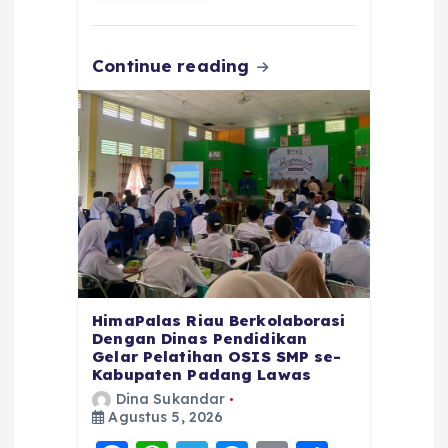
o
p
m
er
k
Continue reading
HimaPalas Riau Berkolaborasi
Dengan Dinas Pendidikan
Gelar Pelatihan OSIS SMP se-
Kabupaten Padang Lawas
Dina Sukandar
Agustus 5, 2026