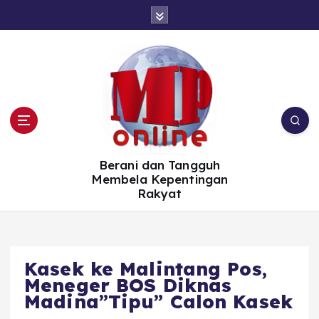
S
k
i
p
t
o
c
o
n
t
e
n
t
Berani dan Tangguh
Membela Kepentingan
Rakyat
Kasek ke Malintang Pos,
Meneger BOS Diknas
Madina”Tipu” Calon Kasek