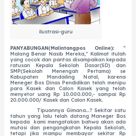
b
A
r
n
o
p
a
g
o
p
m
er
k
ilustrasi-guru
PANYABUNGAN(Malintangpos Online):
“
Malang Benar Nasib Mereka,” Kalimat itulah
yang cocok dan pantas disampaikan kepada
ratusan Kepala Sekolah Dasar(SD) dan
SMP(Sekolah Menengah Pertama) se
Kabupaten Mandailing Natal, karena
Meneger Bos Dinas Pendidikan telah menipu
para Kasek dan Calon Kasek yang telah
menyetor uang Rp 10.000.000,- sampai Rp
20.000.000/ Kasek dan Calon Kasek.
Tipuannya Gimana…? Sekitar satu
tahun yang lalu telah datang Maneger Bos
kepada kami mengatakan bahwa akan ada
mutasi dan pengangkatan Kepala Sekolah,
tetapi jika mampu membayar sekitar Rp