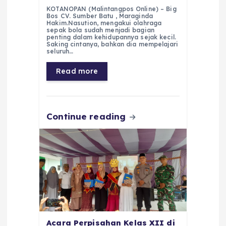
a
h
el
e
m
h
KOTANOPAN (Malintangpos Online) – Big
c
a
e
ss
ai
a
Bos CV. Sumber Batu , Maraginda
Hakim.Nasution, mengakui olahraga
e
ts
g
e
l
re
sepak bola sudah menjadi bagian
penting dalam kehidupannya sejak kecil.
Saking cintanya, bahkan dia mempelajari
b
A
r
n
seluruh…
o
p
a
g
Read more
o
p
m
er
k
Continue reading
Acara Perpisahan Kelas XII di