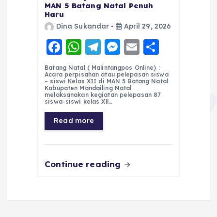
MAN 5 Batang Natal Penuh
Haru
Dina Sukandar
April 29, 2026
F
W
T
M
E
S
a
h
el
e
m
h
Batang Natal ( Malintangpos Online) :
c
a
e
ss
ai
a
Acara perpisahan atau pelepasan siswa
– siswi Kelas XII di MAN 5 Batang Natal
e
ts
g
e
l
re
Kabupaten Mandailing Natal
melaksanakan kegiatan pelepasan 87
siswa-siswi kelas Xll…
b
A
r
n
o
p
a
g
Read more
o
p
m
er
k
Continue reading