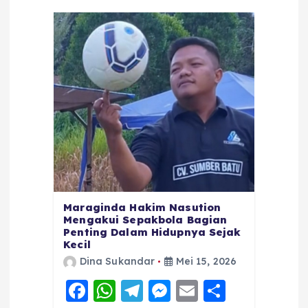
Maraginda Hakim Nasution
Mengakui Sepakbola Bagian
Penting Dalam Hidupnya Sejak
Kecil
Dina Sukandar
Mei 15, 2026
F
W
T
M
E
S