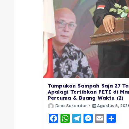
Tumpukan Sampah Saja 27 Ta
Apalagi Tertibkan PETI di Man
Percuma & Buang Waktu (2)
Dina Sukandar
Agustus 6, 202
F
W
T
M
E
S
a
h
el
e
m
h