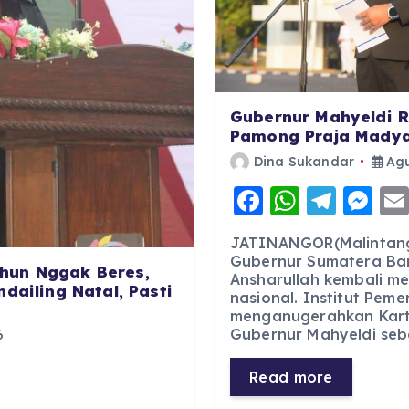
Gubernur Mahyeldi R
Pamong Praja Madya
Dina Sukandar
Agu
F
W
T
M
a
h
el
e
JATINANGOR(Malintang
c
a
e
ss
Gubernur Sumatera Bar
hun Nggak Beres,
Ansharullah kembali m
e
ts
g
e
dailing Natal, Pasti
nasional. Institut Pem
b
A
r
n
menganugerahkan Kart
Gubernur Mahyeldi seb
6
o
p
a
g
o
p
m
er
Read more
k