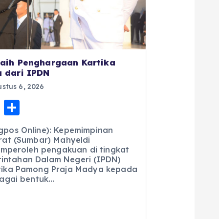
aih Penghargaan Kartika
 dari IPDN
stus 6, 2026
E
S
m
h
pos Online): Kepemimpinan
ai
a
at (Sumbar) Mahyeldi
emperoleh pengakuan di tingkat
l
re
erintahan Dalam Negeri (IPDN)
ika Pamong Praja Madya kepada
agai bentuk…