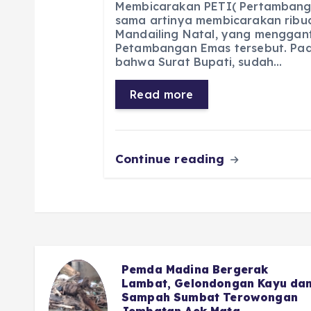
Membicarakan PETI( Pertambang
c
a
e
ss
ai
a
sama artinya membicarakan ribua
Mandailing Natal, yang menggan
e
ts
g
e
l
re
Petambangan Emas tersebut. Pad
b
A
r
n
bahwa Surat Bupati, sudah…
o
p
a
g
Read more
o
p
m
er
k
Continue reading
i
Pemda Madina Bergerak
aru
Lambat, Gelondongan Kayu dan
Sampah Sumbat Terowongan
Jembatan Aek Mata