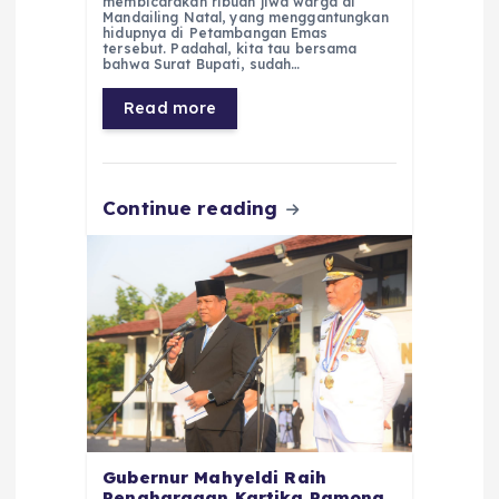
membicarakan ribuan jiwa warga di
e
ts
g
e
l
re
Mandailing Natal, yang menggantungkan
hidupnya di Petambangan Emas
tersebut. Padahal, kita tau bersama
b
A
r
n
bahwa Surat Bupati, sudah…
o
p
a
g
Read more
o
p
m
er
k
Continue reading
Gubernur Mahyeldi Raih
Penghargaan Kartika Pamong