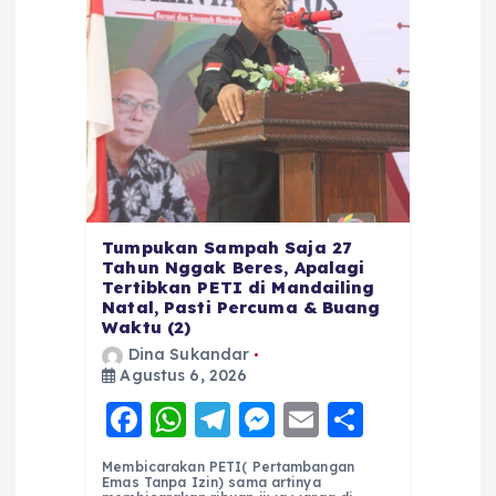
Tumpukan Sampah Saja 27
Tahun Nggak Beres, Apalagi
Tertibkan PETI di Mandailing
Natal, Pasti Percuma & Buang
Waktu (2)
Dina Sukandar
Agustus 6, 2026
F
W
T
M
E
S
a
h
el
e
m
h
Membicarakan PETI( Pertambangan
c
a
e
ss
ai
a
Emas Tanpa Izin) sama artinya