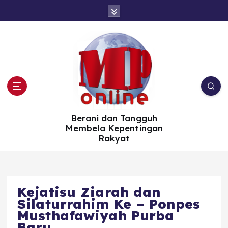
S
k
i
p
t
o
c
o
n
t
e
n
t
Berani dan Tangguh
Membela Kepentingan
Rakyat
Kejatisu Ziarah dan
Silaturrahim Ke – Ponpes
Musthafawiyah Purba
Baru