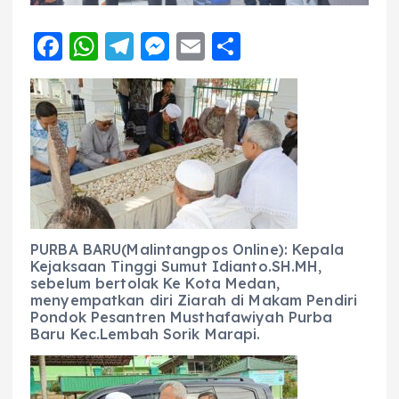
F
W
T
M
E
S
a
h
el
e
m
h
c
a
e
ss
ai
a
e
ts
g
e
l
re
b
A
r
n
o
p
a
g
o
p
m
er
k
PURBA BARU(Malintangpos Online): Kepala
Kejaksaan Tinggi Sumut Idianto.SH.MH,
sebelum bertolak Ke Kota Medan,
menyempatkan diri Ziarah di Makam Pendiri
Pondok Pesantren Musthafawiyah Purba
Baru Kec.Lembah Sorik Marapi.