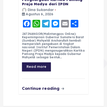
Praja Madya dari IPDN
Dina Sukandar
Agustus 6, 2026
F
W
T
M
E
S
a
h
el
e
m
h
JATINANGOR(Malintangpos Online):
c
a
e
ss
ai
a
Kepemimpinan Gubernur Sumatera Barat
(Sumbar) Mahyeldi Ansharullah kembali
e
ts
g
e
l
re
memperoleh pengakuan di tingkat
nasional. Institut Pemerintahan Dalam
Negeri (IPDN) menganugerahkan Kartika
b
A
r
n
Pamong Praja Madya kepada Gubernur
Mahyeldi sebagai bentuk…
o
p
a
g
Read more
o
p
m
er
k
Continue reading