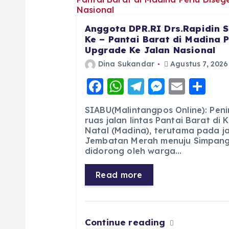
Anggota DPR.RI Drs.Rapidin S
Ke – Pantai Barat di Madina 
Upgrade Ke Jalan Nasional
Dina Sukandar
Agustus 7, 2026
F
W
T
M
E
S
a
h
el
e
m
h
SIABU(Malintangpos Online): Pen
c
a
e
ss
ai
a
ruas jalan lintas Pantai Barat di
Natal (Madina), terutama pada jal
e
ts
g
e
l
re
Jembatan Merah menuju Simpang 
b
A
r
n
didorong oleh warga…
o
p
a
g
Read more
o
p
m
er
k
Continue reading