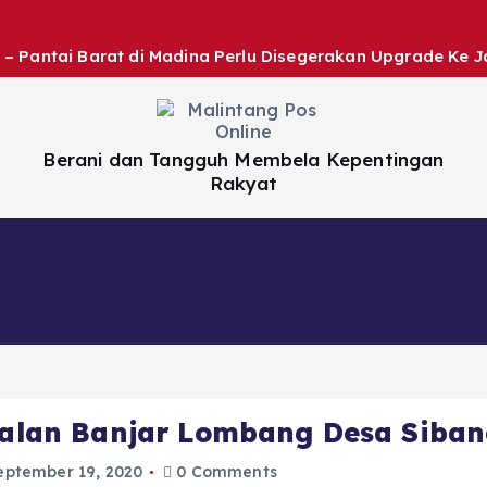
 – Pantai Barat di Madina Perlu Disegerakan Upgrade Ke J
Berani dan Tangguh Membela Kepentingan
Rakyat
Nasional
Daerah
Hiburan
Artikel
 Jalan Banjar Lombang Desa Sib
eptember 19, 2020
0 Comments