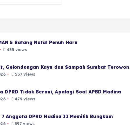
 MAN 5 Batang Natal Penuh Haru
435 views
t, Gelondongan Kayu dan Sampah Sumbat Terowon
026
557 views
aja DPRD Tidak Berani, Apalagi Soal APBD Madina
026
479 views
i 7 Anggota DPRD Madina II Memilih Bungkam
026
397 views