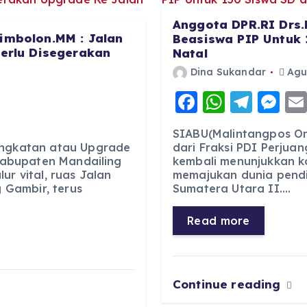
Anggota DPR.RI Drs.
imbolon.MM : Jalan
Beasiswa PIP Untuk 
Perlu Disegerakan
Natal
Dina Sukandar
Agus
F
W
T
M
a
h
el
e
SIABU(Malintangpos Onl
c
a
e
ss
ingkatan atau Upgrade
dari Fraksi PDI Perjuan
 Kabupaten Mandailing
kembali menunjukkan 
e
ts
g
e
ur vital, ruas Jalan
memajukan dunia pendid
b
A
r
n
Gambir, terus
Sumatera Utara II.…
o
p
a
g
Read more
o
p
m
er
k
Continue reading