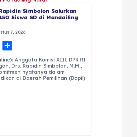
Rapidin Simbolon Salurkan
150 Siswa SD di Mandailing
tus 7, 2026
E
S
m
h
ine): Anggota Komisi XIII DPR RI
ai
a
gan, Drs. Rapidin Simbolon, M.M.,
komitmen nyatanya dalam
l
re
ikan di Daerah Pemilihan (Dapil)