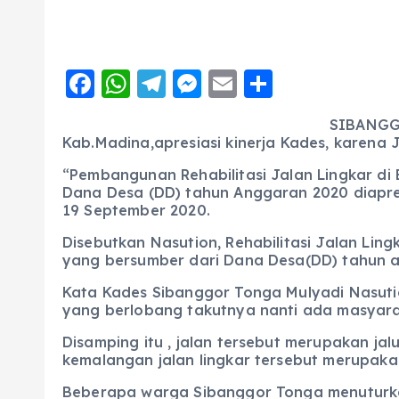
F
W
T
M
E
S
a
h
el
e
m
h
SIBANGGO
c
a
e
ss
ai
a
Kab.Madina,apresiasi kinerja Kades, karen
e
ts
g
e
l
re
“Pembangunan Rehabilitasi Jalan Lingkar d
b
A
r
n
Dana Desa (DD) tahun Anggaran 2020 diapre
19 September 2020.
o
p
a
g
Disebutkan Nasution, Rehabilitasi Jalan Lin
o
p
m
er
yang bersumber dari Dana Desa(DD) tahun 
k
Kata Kades Sibanggor Tonga Mulyadi Nasutio
yang berlobang takutnya nanti ada masyarak
Disamping itu , jalan tersebut merupakan jal
kemalangan jalan lingkar tersebut merupaka
Beberapa warga Sibanggor Tonga menuturka