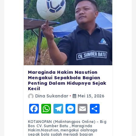
Maraginda Hakim Nasution
Mengakui Sepakbola Bagian
Penting Dalam Hidupnya Sejak
Kecil
Dina Sukandar
Mei 15, 2026
F
W
T
M
E
S
a
h
el
e
m
h
KOTANOPAN (Malintangpos Online) – Big
c
a
e
ss
ai
a
Bos CV. Sumber Batu , Maraginda
Hakim.Nasution, mengakui olahraga
sepak bola sudah menjadi bagian