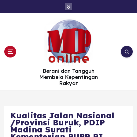
S
k
i
p
t
o
c
o
n
t
e
n
t
Berani dan Tangguh
Membela Kepentingan
Rakyat
Kualitas Jalan Nasional
/Provinsi Buruk, PDIP
Madina Surati
Kementerian PUPR RI