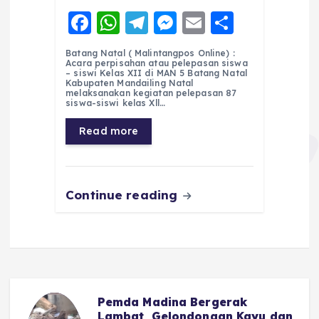
F
W
T
M
E
S
a
h
el
e
m
h
Batang Natal ( Malintangpos Online) :
c
a
e
ss
ai
a
Acara perpisahan atau pelepasan siswa
– siswi Kelas XII di MAN 5 Batang Natal
e
ts
g
e
l
re
Kabupaten Mandailing Natal
melaksanakan kegiatan pelepasan 87
siswa-siswi kelas Xll…
b
A
r
n
o
p
a
g
Read more
o
p
m
er
k
Continue reading
Pemda Madina Bergerak
u
Lambat, Gelondongan Kayu dan