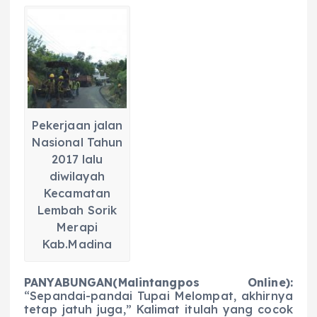
a
h
el
e
m
h
c
a
e
ss
ai
a
e
ts
g
e
l
re
b
A
r
n
o
p
a
g
o
p
m
er
Pekerjaan jalan
k
Nasional Tahun
2017 lalu
diwilayah
Kecamatan
Lembah Sorik
Merapi
Kab.Madina
PANYABUNGAN(Malintangpos Online):
“Sepandai-pandai Tupai Melompat, akhirnya
tetap jatuh juga,” Kalimat itulah yang cocok