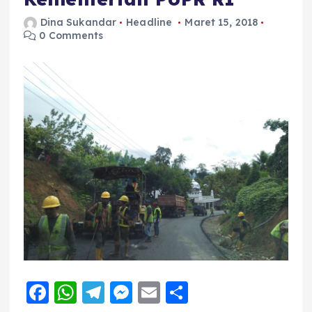
Dina Sukandar
Headline
Maret 15, 2018
0 Comments
F
W
T
M
E
S