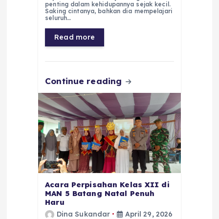
e
ts
g
e
l
re
penting dalam kehidupannya sejak kecil.
Saking cintanya, bahkan dia mempelajari
b
A
r
n
seluruh…
o
p
a
g
Read more
o
p
m
er
k
Continue reading
Acara Perpisahan Kelas XII di
MAN 5 Batang Natal Penuh
Haru
Dina Sukandar
April 29, 2026