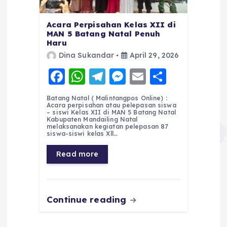
Acara Perpisahan Kelas XII di
MAN 5 Batang Natal Penuh
Haru
Dina Sukandar
April 29, 2026
F
W
T
M
E
S
a
h
el
e
m
h
Batang Natal ( Malintangpos Online) :
c
a
e
ss
ai
a
Acara perpisahan atau pelepasan siswa
– siswi Kelas XII di MAN 5 Batang Natal
e
ts
g
e
l
re
Kabupaten Mandailing Natal
melaksanakan kegiatan pelepasan 87
siswa-siswi kelas Xll…
b
A
r
n
o
p
a
g
Read more
o
p
m
er
k
Continue reading