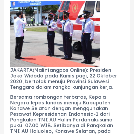
c
a
e
ss
ai
a
e
ts
g
e
l
re
b
A
r
n
o
p
a
g
o
p
m
er
k
JAKARTA(Malintangpos Online): Presiden
Joko Widodo pada Kamis pagi, 22 Oktober
2020, bertolak menuju Provinsi Sulawesi
Tenggara dalam rangka kunjungan kerja.
Bersama rombongan terbatas, Kepala
Negara lepas landas menuju Kabupaten
Konawe Selatan dengan menggunakan
Pesawat Kepresidenan Indonesia-1 dari
Pangkalan TNI AU Halim Perdanakusuma
pukul 07.00 WIB. Setibanya di Pangkalan
TNI AU Haluoleo, Konawe Selatan, pada