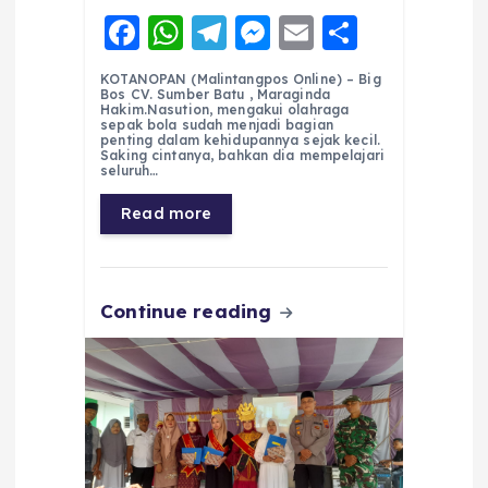
F
W
T
M
E
S
a
h
el
e
m
h
KOTANOPAN (Malintangpos Online) – Big
c
a
e
ss
ai
a
Bos CV. Sumber Batu , Maraginda
Hakim.Nasution, mengakui olahraga
e
ts
g
e
l
re
sepak bola sudah menjadi bagian
penting dalam kehidupannya sejak kecil.
Saking cintanya, bahkan dia mempelajari
b
A
r
n
seluruh…
o
p
a
g
Read more
o
p
m
er
k
Continue reading