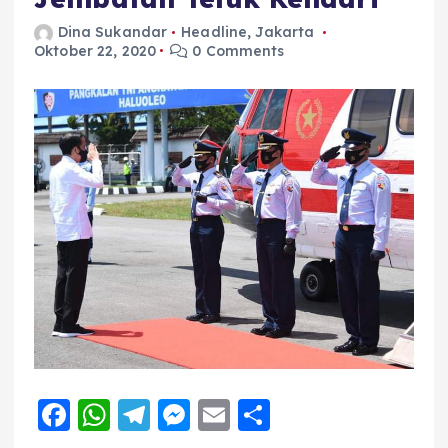
Dina Sukandar
Headline
,
Jakarta
Oktober 22, 2020
0 Comments
F
W
T
M
E
S
a
h
el
e
m
h