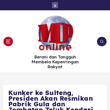
S
k
i
p
t
o
c
o
n
t
e
n
t
Berani dan Tangguh
Membela Kepentingan
Rakyat
Kunker ke Sulteng,
Presiden Akan Resmikan
Pabrik Gula dan
Jembatan Teluk Kendari