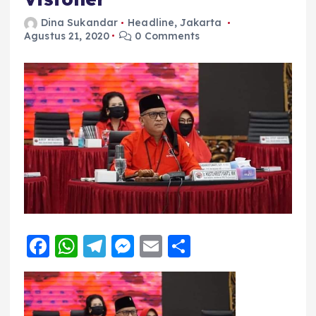
Dina Sukandar
Headline
,
Jakarta
Agustus 21, 2020
0 Comments
F
W
T
M
E
S
a
h
el
e
m
h
c
a
e
ss
ai
a
e
ts
g
e
l
re