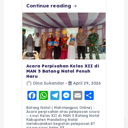
Continue reading
Acara Perpisahan Kelas XII di
MAN 5 Batang Natal Penuh
Haru
Dina Sukandar
April 29, 2026
F
W
T
M
E
S
a
h
el
e
m
h
Batang Natal ( Malintangpos Online) :
c
a
e
ss
ai
a
Acara perpisahan atau pelepasan siswa
– siswi Kelas XII di MAN 5 Batang Natal
e
ts
g
e
l
re
Kabupaten Mandailing Natal
melaksanakan kegiatan pelepasan 87
siswa-siswi kelas Xll…