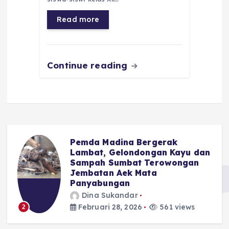
b
A
r
n
o
p
a
g
Read more
o
p
m
er
k
Continue reading
Pemda Madina Bergerak
u
Lambat, Gelondongan Kayu dan
Sampah Sumbat Terowongan
Jembatan Aek Mata
Panyabungan
Dina Sukandar
Februari 28, 2026
561 views
2