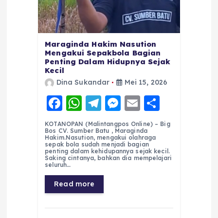
Maraginda Hakim Nasution
Mengakui Sepakbola Bagian
Penting Dalam Hidupnya Sejak
Kecil
Dina Sukandar
Mei 15, 2026
F
W
T
M
E
S
a
h
el
e
m
h
KOTANOPAN (Malintangpos Online) – Big
c
a
e
ss
ai
a
Bos CV. Sumber Batu , Maraginda
Hakim.Nasution, mengakui olahraga
e
ts
g
e
l
re
sepak bola sudah menjadi bagian
penting dalam kehidupannya sejak kecil.
Saking cintanya, bahkan dia mempelajari
b
A
r
n
seluruh…
o
p
a
g
Read more
o
p
m
er
k