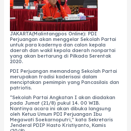
b
A
r
n
o
p
a
g
o
p
m
er
k
JAKARTA(Malintangpos Online): PDI
Perjuangan akan menggelar Sekolah Partai
untuk para kadernya dan calon kepala
daerah dan wakil kepala daerah nonpartai
yang akan bertarung di Pilkada Serentak
2020.
PDI Perjuangan memandang Sekolah Partai
merupakan tradisi kaderisasi dalam
menciptakan pemimpin yang Pancasilais dan
patriotis.
“Sekolah Partai Angkatan I akan diadakan
pada Jumat (21/8) pukul 14. 00 WIB.
Nantinya acara ini akan dibuka langsung
oleh Ketua Umum PDI Perjuangan Ibu
Megawati Soekarnoputri,” kata Sekretaris
Jenderal PDIP Hasto Kristiyanto, Kamis
(20/8).