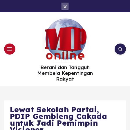
S
k
i
p
t
o
c
o
n
t
e
n
t
Berani dan Tangguh
Membela Kepentingan
Rakyat
Lewat Sekolah Partai,
PDIP Gembleng Cakada
untuk Jadi Pemimpin
Visioner