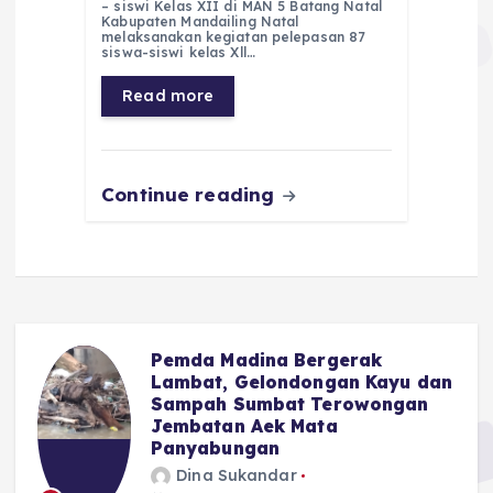
– siswi Kelas XII di MAN 5 Batang Natal
e
ts
g
e
l
re
Kabupaten Mandailing Natal
melaksanakan kegiatan pelepasan 87
siswa-siswi kelas Xll…
b
A
r
n
o
p
a
g
Read more
o
p
m
er
k
Continue reading
Pemda Madina Bergerak
u
Lambat, Gelondongan Kayu dan
Sampah Sumbat Terowongan
Jembatan Aek Mata
Panyabungan
Dina Sukandar