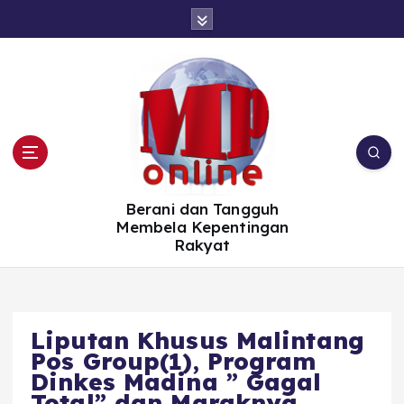
S
k
i
p
t
o
c
o
n
t
e
n
t
Berani dan Tangguh
Membela Kepentingan
Rakyat
Liputan Khusus Malintang
Pos Group(1), Program
Dinkes Madina ” Gagal
Total” dan Maraknya