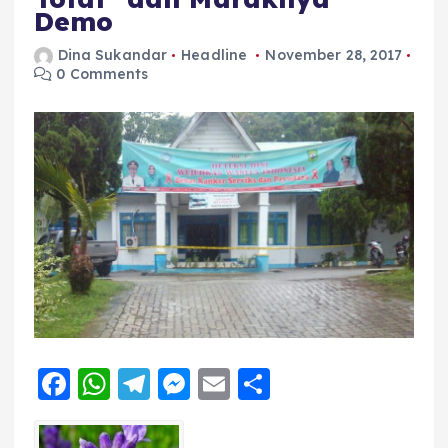
Demo
Dina Sukandar
Headline
November 28, 2017
0 Comments
F
W
T
M
E
S
a
h
el
e
m
h
c
a
e
ss
ai
a