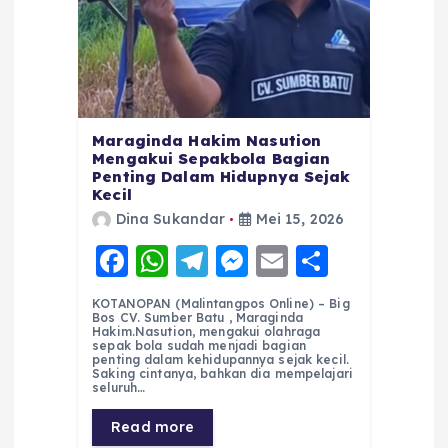
Maraginda Hakim Nasution
Mengakui Sepakbola Bagian
Penting Dalam Hidupnya Sejak
Kecil
Dina Sukandar
Mei 15, 2026
F
W
T
M
E
S
a
h
el
e
m
h
KOTANOPAN (Malintangpos Online) – Big
c
a
e
ss
ai
a
Bos CV. Sumber Batu , Maraginda
Hakim.Nasution, mengakui olahraga
e
ts
g
e
l
re
sepak bola sudah menjadi bagian
penting dalam kehidupannya sejak kecil.
Saking cintanya, bahkan dia mempelajari
b
A
r
n
seluruh…
o
p
a
g
Read more