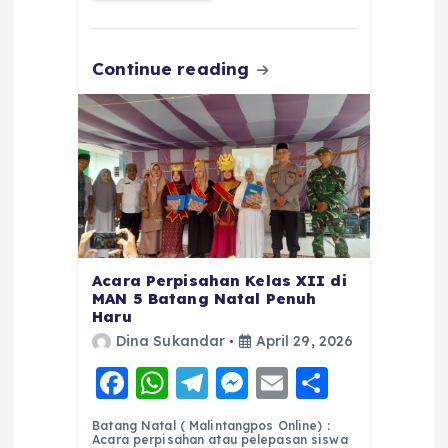
o
p
m
er
k
Continue reading
Acara Perpisahan Kelas XII di
MAN 5 Batang Natal Penuh
Haru
Dina Sukandar
April 29, 2026
F
W
T
M
E
S
a
h
el
e
m
h
Batang Natal ( Malintangpos Online) :
c
a
e
ss
ai
a
Acara perpisahan atau pelepasan siswa