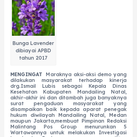
e
ts
g
e
l
re
b
A
r
n
o
p
a
g
o
p
m
er
Bunga Lavender
k
dibiayai APBD
tahun 2017
M
ENGINGAT
Maraknya aksi-aksi demo yang
dilakukan masyarakat terhadap kinerja
drg.Ismail Lubis sebagai Kepala Dinas
Kesehatan Kabupaten Mandailing Natal,
akhir-akhir ini dan ditambah juga banyaknya
surat pengaduan masyarakat yang
disampaikan baik kepada aparat penegak
hukum diwilayah Mandailing Natal, Medan
maupun Jakarta,membuat Pimpinan Redaksi
Malintang Pos Group menurunkan 5
Wartawannya untuk melakukan Investigasi