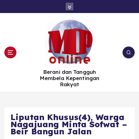
S
k
i
p
t
o
c
o
n
t
e
n
t
Berani dan Tangguh
Membela Kepentingan
Rakyat
Liputan Khusus(4), Warga
Nagajuang Minta Sofwat –
Beir Bangun Jalan