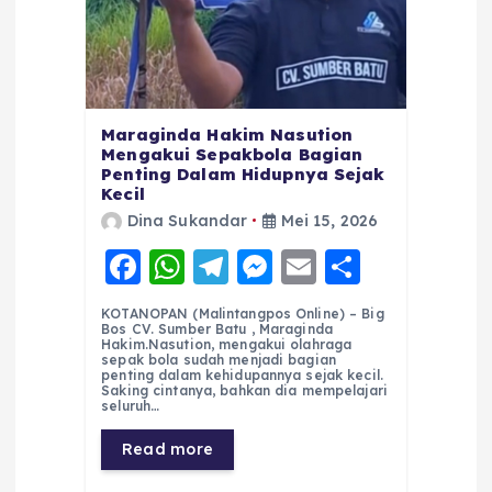
Maraginda Hakim Nasution
Mengakui Sepakbola Bagian
Penting Dalam Hidupnya Sejak
Kecil
Dina Sukandar
Mei 15, 2026
F
W
T
M
E
S
a
h
el
e
m
h
KOTANOPAN (Malintangpos Online) – Big
c
a
e
ss
ai
a
Bos CV. Sumber Batu , Maraginda
Hakim.Nasution, mengakui olahraga
e
ts
g
e
l
re
sepak bola sudah menjadi bagian
penting dalam kehidupannya sejak kecil.
Saking cintanya, bahkan dia mempelajari
b
A
r
n
seluruh…
o
p
a
g
Read more
o
p
m
er