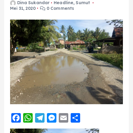
Dina Sukandar
Headline
,
Sumut
Mei 31, 2020
0 Comments
F
W
T
M
E
S
a
h
el
e
m
h