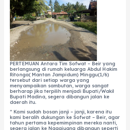
c
a
e
ss
ai
a
e
ts
g
e
l
re
b
A
r
n
o
p
a
g
o
p
m
er
k
PERTEMUAN Antara Tim Sofwat – Beir yang
berlangsung di rumah keluarga Abdul Hakim
Ritonga( Mantan Jampidum) Minggu(1/6)
tersebut dari setiap warga yang
menyampaikan sambutan, warga sangat
berharap jika terpilih menjadi Bupati/Wakil
Bupati Madina, segera dibangun jalan ke
daerah itu.
” Kami sudah bosan janji – janji, karena itu
kami beralih dukungan ke Sofwat – Beir, agar
tahun pertama kepemimpinan mereka nanti,
segera jalan ke Nagajuang dibangun seperti