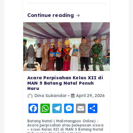
k
Continue reading
Acara Perpisahan Kelas XII di
MAN 5 Batang Natal Penuh
Haru
Dina Sukandar
April 29, 2026
F
W
T
M
E
S
a
h
el
e
m
h
Batang Natal ( Malintangpos Online) :
c
a
e
ss
ai
a
Acara perpisahan atau pelepasan siswa
– siswi Kelas XII di MAN 5 Batang Natal