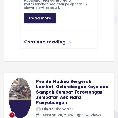
e
ts
g
e
l
re
Kabupaten Mandailing Natal
melaksanakan kegiatan pelepasan 87
siswa-siswi kelas Xll…
b
A
r
n
o
p
a
g
Read more
o
p
m
er
k
Continue reading
Pemda Madina Bergerak
u
Lambat, Gelondongan Kayu dan
Sampah Sumbat Terowongan
Jembatan Aek Mata
Panyabungan
Dina Sukandar
Februari 28, 2026
556 views
2