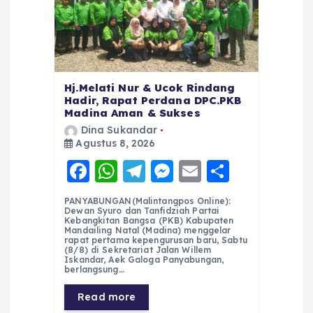
Hj.Melati Nur & Ucok Rindang
Hadir, Rapat Perdana DPC.PKB
Madina Aman & Sukses
Dina Sukandar
Agustus 8, 2026
F
W
T
M
E
S
a
h
el
e
m
h
PANYABUNGAN(Malintangpos Online):
c
a
e
ss
ai
a
Dewan Syuro dan Tanfidziah Partai
Kebangkitan Bangsa (PKB) Kabupaten
e
ts
g
e
l
re
Mandailing Natal (Madina) menggelar
rapat pertama kepengurusan baru, Sabtu
(8/8) di Sekretariat Jalan Willem
b
A
r
n
Iskandar, Aek Galoga Panyabungan,
berlangsung…
o
p
a
g
Read more
o
p
m
er