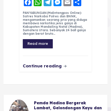
F
W
T
M
E
S
a
h
el
e
m
h
PANYABUNGAN(Malintangpos Online):
c
a
e
ss
ai
a
Satres Narkoba Polres dan BNNK,
mengamankan seorang pria yang diduga
e
ts
g
e
l
re
membawa narkotika jenis ganja di
Kabupaten Mandailing Natal (Madina),
Sumatera Utara. Sebanyak 24 ball ganja
b
A
r
n
dengan berat bruto…
o
p
a
g
Read more
o
p
m
er
k
Continue reading
Pemda Madina Bergerak
u
Lambat, Gelondongan Kayu dan