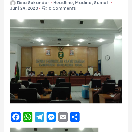
Dina Sukandar
Headline
,
Madina
,
Sumut
Juni 29, 2020
0 Comments
F
W
T
M
E
S
a
h
el
e
m
h