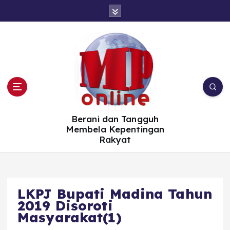
S
k
i
p
t
o
c
o
n
t
e
n
t
Berani dan Tangguh
Membela Kepentingan
Rakyat
LKPJ Bupati Madina Tahun
2019 Disoroti
Masyarakat(1)