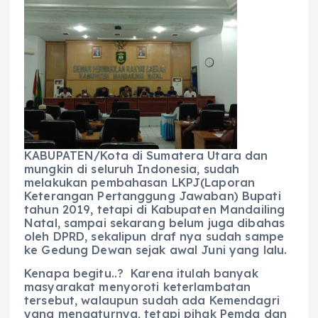
c
a
e
ss
ai
a
e
ts
g
e
l
re
b
A
r
n
o
p
a
g
o
p
m
er
k
KABUPATEN/Kota di Sumatera Utara dan
mungkin di seluruh Indonesia, sudah
melakukan pembahasan LKPJ(Laporan
Keterangan Pertanggung Jawaban) Bupati
tahun 2019, tetapi di Kabupaten Mandailing
Natal, sampai sekarang belum juga dibahas
oleh DPRD, sekalipun draf nya sudah sampe
ke Gedung Dewan sejak awal Juni yang lalu.
Kenapa begitu..? Karena itulah banyak
masyarakat menyoroti keterlambatan
tersebut, walaupun sudah ada Kemendagri
yang mengaturnya, tetapi pihak Pemda dan