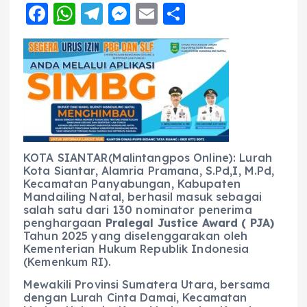
F
W
T
M
E
S
a
h
el
e
m
h
c
a
e
ss
ai
a
e
ts
g
e
l
re
b
A
r
n
o
p
a
g
o
p
m
er
KOTA SIANTAR(Malintangpos Online): Lurah
k
Kota Siantar, Alamria Pramana, S.Pd,I, M.Pd,
Kecamatan Panyabungan, Kabupaten
Mandailing Natal, berhasil masuk sebagai
salah satu dari 130 nominator penerima
penghargaan
Pralegal Justice Award ( PJA)
Tahun 2025 yang diselenggarakan oleh
Kementerian Hukum Republik Indonesia
(Kemenkum RI).
Mewakili Provinsi Sumatera Utara, bersama
dengan Lurah Cinta Damai, Kecamatan