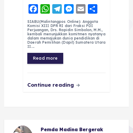
F
W
T
M
E
S
a
h
el
e
m
h
SIABU(Malintangpos Online): Anggota
c
a
e
ss
ai
a
Komisi XIII DPR RI dari Fraksi PDI
Perjuangan, Drs. Rapidin Simbolon, M.M.,
e
ts
g
e
l
re
kembali menunjukkan komitmen nyatanya
dalam memajukan dunia pendidikan di
Daerah Pemilihan (Dapil) Sumatera Utara
b
A
r
n
II.…
o
p
a
g
Read more
o
p
m
er
k
Continue reading
Pemda Madina Bergerak