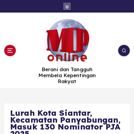
S
k
i
p
t
o
c
o
n
t
e
n
t
Berani dan Tangguh
Membela Kepentingan
Rakyat
Lurah Kota Siantar,
Kecamatan Panyabungan,
Masuk 130 Nominator PJA
2025