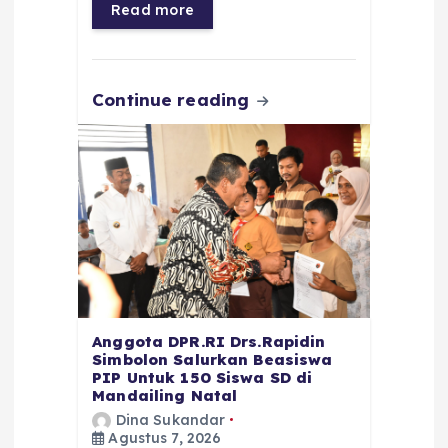
o
p
a
g
Read more
o
p
m
er
k
Continue reading
Anggota DPR.RI Drs.Rapidin
Simbolon Salurkan Beasiswa
PIP Untuk 150 Siswa SD di
Mandailing Natal
Dina Sukandar
Agustus 7, 2026