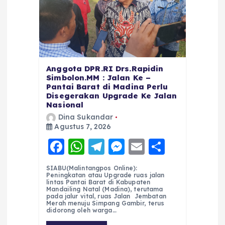
Anggota DPR.RI Drs.Rapidin
Simbolon.MM : Jalan Ke –
Pantai Barat di Madina Perlu
Disegerakan Upgrade Ke Jalan
Nasional
Dina Sukandar
Agustus 7, 2026
F
W
T
M
E
S
a
h
el
e
m
h
SIABU(Malintangpos Online):
c
a
e
ss
ai
a
Peningkatan atau Upgrade ruas jalan
lintas Pantai Barat di Kabupaten
e
ts
g
e
l
re
Mandailing Natal (Madina), terutama
pada jalur vital, ruas Jalan Jembatan
Merah menuju Simpang Gambir, terus
b
A
r
n
didorong oleh warga…