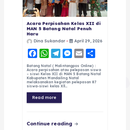
Acara Perpisahan Kelas XII di
MAN 5 Batang Natal Penuh
Haru
Dina Sukandar
April 29, 2026
F
W
T
M
E
S
a
h
el
e
m
h
Batang Natal ( Malintangpos Online) :
c
a
e
ss
ai
a
Acara perpisahan atau pelepasan siswa
– siswi Kelas XII di MAN 5 Batang Natal
e
ts
g
e
l
re
Kabupaten Mandailing Natal
melaksanakan kegiatan pelepasan 87
siswa-siswi kelas Xll…
b
A
r
n
o
p
a
g
Read more
o
p
m
er
k
Continue reading