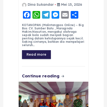
Dina Sukandar
Mei 15, 2026
F
W
T
M
E
S
a
h
el
e
m
h
KOTANOPAN (Malintangpos Online) – Big
c
a
e
ss
ai
a
Bos CV. Sumber Batu , Maraginda
Hakim.Nasution, mengakui olahraga
e
ts
g
e
l
re
sepak bola sudah menjadi bagian
penting dalam kehidupannya sejak kecil.
Saking cintanya, bahkan dia mempelajari
b
A
r
n
seluruh…
o
p
a
g
Read more
o
p
m
er
k
Continue reading