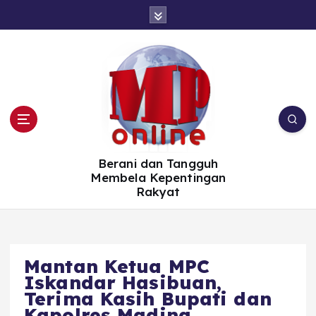
S
k
i
p
t
o
c
o
n
t
e
n
t
Berani dan Tangguh
Membela Kepentingan
Rakyat
Mantan Ketua MPC
Iskandar Hasibuan,
Terima Kasih Bupati dan
Kapolres Madina