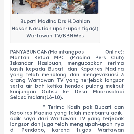
o
p
a
g
o
p
m
er
Bupati Madina Drs.H.Dahlan
k
Hasan Nasution upah-upah tiga(3)
Wartawan TV/BBNWes
PANYABUNGAN(Malintangpos Online):
Mantan Ketua MPC (Madina Pers Club)
Iskandar Hasibuan, mengucapkan terima
kasih kepada Bupati dan Kapolres Madina
yang telah menolong dan mengevakuasi 3
orang Wartawan TV yang terjebak longsor
serta air bah ketika hendak pulang meliput
kunjungan Gubsu ke Desa Muarasaladi
Selasa malam(16-10).
“ Terima Kasih pak Bupati dan
Kapolres Madina yang telah membantu adik-
adik saya dari Wartawan TV yang terjebak
longsor dan juga telah meng upah-upah nya
di Pendopo, karena tugas Wartawan