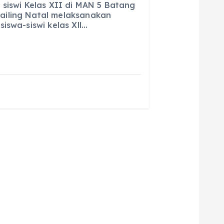
ai
a
 siswi Kelas XII di MAN 5 Batang
iling Natal melaksanakan
l
re
iswa-siswi kelas Xll…