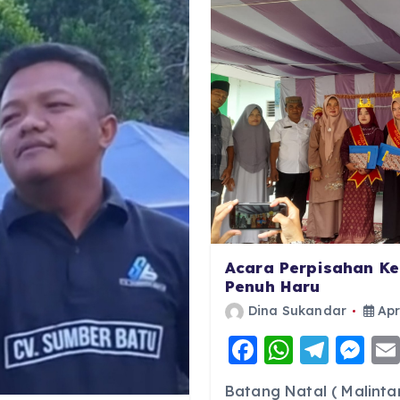
Acara Perpisahan Ke
Penuh Haru
Dina Sukandar
Apr
F
W
T
M
a
h
el
e
Batang Natal ( Malinta