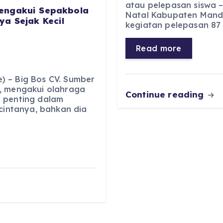
c
a
e
ss
atau pelepasan siswa –
engakui Sepakbola
Natal Kabupaten Manda
e
ts
g
e
a Sejak Kecil
kegiatan pelepasan 87 s
b
A
r
n
o
p
a
g
Read more
o
p
m
er
k
 – Big Bos CV. Sumber
, mengakui olahraga
Continue reading
 penting dalam
 cintanya, bahkan dia