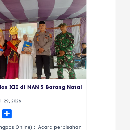
las XII di MAN 5 Batang Natal
il 29, 2026
E
S
m
h
ngpos Online) : Acara perpisahan