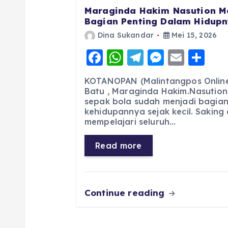
Maraginda Hakim Nasution M
Bagian Penting Dalam Hidupny
Dina Sukandar
Mei 15, 2026
F
W
T
M
E
S
a
h
el
e
m
h
KOTANOPAN (Malintangpos Online)
c
a
e
ss
ai
a
Batu , Maraginda Hakim.Nasution
sepak bola sudah menjadi bagian
e
ts
g
e
l
re
kehidupannya sejak kecil. Saking
b
A
r
n
mempelajari seluruh…
o
p
a
g
Read more
o
p
m
er
k
Continue reading