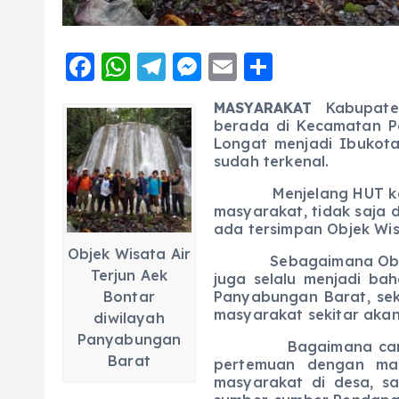
F
W
T
M
E
S
a
h
el
e
m
h
M
ASYARAKAT
Kabupaten
c
a
e
ss
ai
a
berada di Kecamatan P
e
ts
g
e
Longat menjadi Ibukota
l
re
sudah terkenal.
b
A
r
n
Menjelang HUT ke-73 R
o
p
a
g
masyarakat, tidak saja 
o
p
m
er
ada tersimpan Objek Wis
Objek Wisata Air
k
Sebagaimana Objek Wi
Terjun Aek
juga selalu menjadi ba
Bontar
Panyabungan Barat, seki
masyarakat sekitar akan
diwilayah
Panyabungan
Bagaimana caranya..? 
Barat
pertemuan dengan ma
masyarakat di desa, s