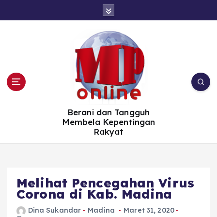
S
k
i
p
t
o
c
o
n
t
e
n
t
Berani dan Tangguh
Membela Kepentingan
Rakyat
Melihat Pencegahan Virus
Corona di Kab. Madina
Dina Sukandar
Madina
Maret 31, 2020