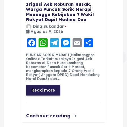
Irigasi Aek Roburan Rusak,
Warga Puncak Sorik Merapi
Menunggu Kebijakan 7 Wakil
Rakyat Dapil Madina Dua
Dina Sukandar
Agustus 9, 2026
F
W
T
M
E
S
a
h
el
e
m
h
PUNCAK SORIK MARAPI(Malintangpos
c
a
e
ss
ai
a
Online): Terkait rusaknya Irigasi Aek
Roburan di Desa Huta Lombang
e
ts
g
e
l
re
Kecamatan Puncak Sorik Marapi,
mengharapkan kepada 7 Orang Wakil
Rakyat( Anggota DPRD) Dapil Mandailing
b
A
r
n
Natal Dua(2) dari…
o
p
a
g
Read more
o
p
m
er
k
Continue reading