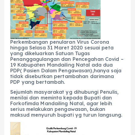
b
A
r
n
o
p
a
g
o
p
m
er
k
Perkembangan penularan Virus Corona
hingga Selasa 31 Maret 2020 sesuai peta
yang dikeluarkan Satuan Tugas
Penanggagulangan dan Pencegahan Covid –
19 Kabupaten Mandailing Natal ada dua
PDP( Pasien Dalam Pengawasan),hanya saja
tidak disebutkan pertambahan darimana
PDP yang bertambah.
Sejumlah masyarakat yg dihubungi Penulis,
menilai dan meminta kepada Bupati dan
Forkofimda Mandailing Natal, agar lebih
serius melakukan pengawasan, bukan
maksud menyuruh bupati yg turun langsung.