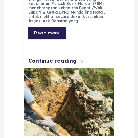
c
a
e
ss
ai
a
Kecamatan Puncak Sorik Marapi (PSM)
e
ts
g
e
l
re
mengharapkan kehadiran Bupati/Wakil
Bupati & Ketua DPRD Mandailing Natal,
untuk melihat secara dekat kerusakan
b
A
r
n
Irigasi Aek Roburan yang…
o
p
a
g
Read more
o
p
m
er
k
Continue reading