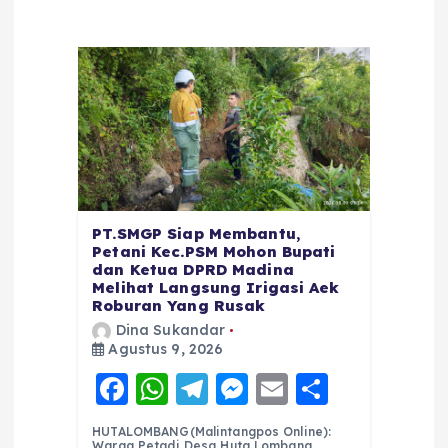
PT.SMGP Siap Membantu,
Petani Kec.PSM Mohon Bupati
dan Ketua DPRD Madina
Melihat Langsung Irigasi Aek
Roburan Yang Rusak
Dina Sukandar
Agustus 9, 2026
F
W
T
M
E
S
a
h
el
e
m
h
HUTALOMBANG(Malintangpos Online):
Warga Petadi Desa Huta Lombang