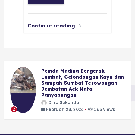
o
p
a
g
o
p
m
er
k
Continue reading
Pemda Madina Bergerak
u
Lambat, Gelondongan Kayu dan
Sampah Sumbat Terowongan
Jembatan Aek Mata
Panyabungan
Dina Sukandar
Februari 28, 2026
563 views
2