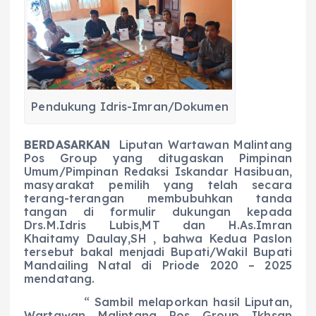
e
ts
g
e
l
re
b
A
r
n
o
p
a
g
o
p
m
er
k
Pendukung Idris-Imran/Dokumen
B
ERDASARKAN
Liputan Wartawan Malintang
Pos Group yang ditugaskan Pimpinan
Umum/Pimpinan Redaksi Iskandar Hasibuan,
masyarakat pemilih yang telah secara
terang-terangan membubuhkan tanda
tangan di formulir dukungan kepada
Drs.M.Idris Lubis,MT dan H.As.Imran
Khaitamy Daulay,SH , bahwa Kedua Paslon
tersebut bakal menjadi Bupati/Wakil Bupati
Mandailing Natal di Priode 2020 – 2025
mendatang.
“ Sambil melaporkan hasil Liputan,
Wartawan Malintang Pos Group Ikhsan