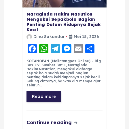
Maraginda Hakim Nasution
Mengakui Sepakbola Bagian
Penting Dalam Hidupnya Sejak
Kecil
Dina Sukandar
Mei 15, 2026
F
W
T
M
E
S
a
h
el
e
m
h
KOTANOPAN (Malintangpos Online) – Big
c
a
e
ss
ai
a
Bos CV. Sumber Batu , Maraginda
Hakim.Nasution, mengakui olahraga
e
ts
g
e
l
re
sepak bola sudah menjadi bagian
penting dalam kehidupannya sejak kecil.
Saking cintanya, bahkan dia mempelajari
b
A
r
n
seluruh…
o
p
a
g
Read more
o
p
m
er
k
Continue reading