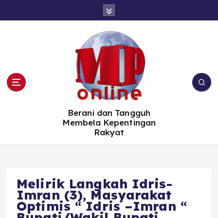
S
k
i
p
t
o
c
o
n
t
e
n
t
Berani dan Tangguh
Membela Kepentingan
Rakyat
Melirik Langkah Idris-
Imran (3), Masyarakat
Optimis “ Idris –Imran “
Bupati/Wakil Bupati