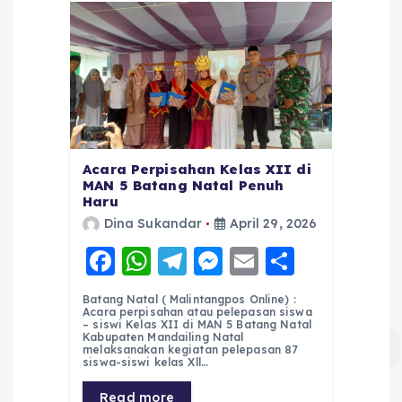
Acara Perpisahan Kelas XII di
MAN 5 Batang Natal Penuh
Haru
Dina Sukandar
April 29, 2026
F
W
T
M
E
S
a
h
el
e
m
h
Batang Natal ( Malintangpos Online) :
c
a
e
ss
ai
a
Acara perpisahan atau pelepasan siswa
– siswi Kelas XII di MAN 5 Batang Natal
e
ts
g
e
l
re
Kabupaten Mandailing Natal
melaksanakan kegiatan pelepasan 87
siswa-siswi kelas Xll…
b
A
r
n
Read more