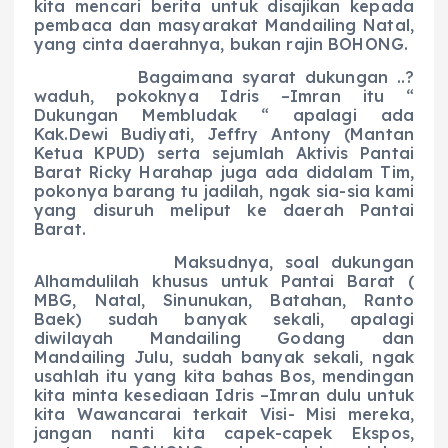
kita mencari berita untuk disajikan kepada
pembaca dan masyarakat Mandailing Natal,
yang cinta daerahnya, bukan rajin BOHONG.
Bagaimana syarat dukungan ..?
waduh, pokoknya Idris –Imran itu “
Dukungan Membludak “ apalagi ada
Kak.Dewi Budiyati, Jeffry Antony (Mantan
Ketua KPUD) serta sejumlah Aktivis Pantai
Barat Ricky Harahap juga ada didalam Tim,
pokonya barang tu jadilah, ngak sia-sia kami
yang disuruh meliput ke daerah Pantai
Barat.
Maksudnya, soal dukungan
Alhamdulilah khusus untuk Pantai Barat (
MBG, Natal, Sinunukan, Batahan, Ranto
Baek) sudah banyak sekali, apalagi
diwilayah Mandailing Godang dan
Mandailing Julu, sudah banyak sekali, ngak
usahlah itu yang kita bahas Bos, mendingan
kita minta kesediaan Idris –Imran dulu untuk
kita Wawancarai terkait Visi- Misi mereka,
jangan nanti kita capek-capek Ekspos,