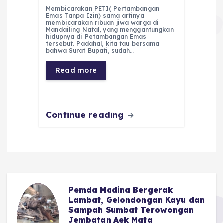
a
h
el
e
m
h
Membicarakan PETI( Pertambangan
c
a
e
ss
ai
a
Emas Tanpa Izin) sama artinya
membicarakan ribuan jiwa warga di
e
ts
g
e
l
re
Mandailing Natal, yang menggantungkan
hidupnya di Petambangan Emas
tersebut. Padahal, kita tau bersama
b
A
r
n
bahwa Surat Bupati, sudah…
o
p
a
g
Read more
o
p
m
er
k
Continue reading
Pemda Madina Bergerak
u
Lambat, Gelondongan Kayu dan
Sampah Sumbat Terowongan
Jembatan Aek Mata