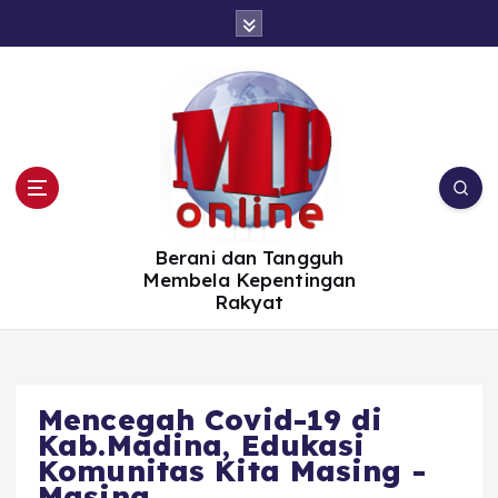
S
k
i
p
t
o
c
o
n
t
e
n
t
Berani dan Tangguh
Membela Kepentingan
Rakyat
Mencegah Covid-19 di
Kab.Madina, Edukasi
Komunitas Kita Masing -
Masing