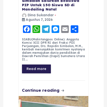
Simbolon Salurkan Beasiswa
PIP Untuk 150 Siswa SD di
Mandailing Natal
Dina Sukandar
Agustus 7, 2026
F
W
T
M
E
S
a
h
el
e
m
h
SIABU(Malintangpos Online): Anggota
c
a
e
ss
ai
a
Komisi XIII DPR RI dari Fraksi PDI
Perjuangan, Drs. Rapidin Simbolon, M.M.,
e
ts
g
e
l
re
kembali menunjukkan komitmen nyatanya
dalam memajukan dunia pendidikan di
Daerah Pemilihan (Dapil) Sumatera Utara
b
A
r
n
II.…
o
p
a
g
Read more
o
p
m
er
k
Continue reading