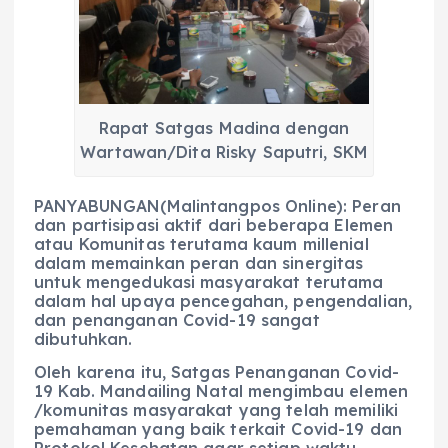
b
A
r
n
o
p
a
g
o
p
m
er
k
Rapat Satgas Madina dengan
Wartawan/Dita Risky Saputri, SKM
PANYABUNGAN(Malintangpos Online): Peran
dan partisipasi aktif dari beberapa Elemen
atau Komunitas terutama kaum millenial
dalam memainkan peran dan sinergitas
untuk mengedukasi masyarakat terutama
dalam hal upaya pencegahan, pengendalian,
dan penanganan Covid-19 sangat
dibutuhkan.
Oleh karena itu, Satgas Penanganan Covid-
19 Kab. Mandailing Natal mengimbau elemen
/komunitas masyarakat yang telah memiliki
pemahaman yang baik terkait Covid-19 dan