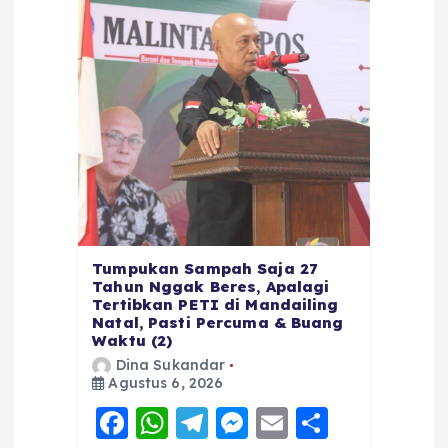
Tumpukan Sampah Saja 27
Tahun Nggak Beres, Apalagi
Tertibkan PETI di Mandailing
Natal, Pasti Percuma & Buang
Waktu (2)
Dina Sukandar
Agustus 6, 2026
F
W
T
M
E
S