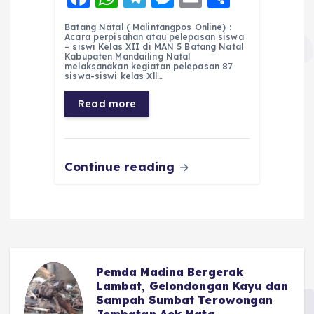
a
h
el
e
m
h
Batang Natal ( Malintangpos Online) :
c
a
e
ss
ai
a
Acara perpisahan atau pelepasan siswa
– siswi Kelas XII di MAN 5 Batang Natal
e
ts
g
e
l
re
Kabupaten Mandailing Natal
melaksanakan kegiatan pelepasan 87
siswa-siswi kelas Xll…
b
A
r
n
o
p
a
g
Read more
o
p
m
er
k
Continue reading
Pemda Madina Bergerak
u
Lambat, Gelondongan Kayu dan
Sampah Sumbat Terowongan
Jembatan Aek Mata