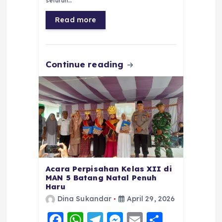
b
A
r
n
seluruh…
o
p
a
g
Read more
o
p
m
er
k
Continue reading
Acara Perpisahan Kelas XII di
MAN 5 Batang Natal Penuh
Haru
Dina Sukandar
April 29, 2026
F
W
T
M
E
S