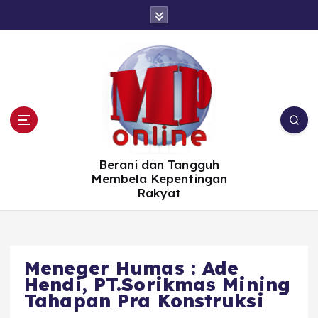
S
k
i
p
t
o
c
o
n
t
e
n
t
Berani dan Tangguh
Membela Kepentingan
Rakyat
Meneger Humas : Ade
Hendi, PT.Sorikmas Mining
Tahapan Pra Konstruksi