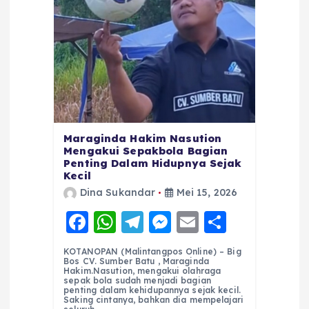
Maraginda Hakim Nasution
Mengakui Sepakbola Bagian
Penting Dalam Hidupnya Sejak
Kecil
Dina Sukandar
Mei 15, 2026
F
W
T
M
E
S
a
h
el
e
m
h
KOTANOPAN (Malintangpos Online) – Big
c
a
e
ss
ai
a
Bos CV. Sumber Batu , Maraginda
Hakim.Nasution, mengakui olahraga
e
ts
g
e
l
re
sepak bola sudah menjadi bagian
penting dalam kehidupannya sejak kecil.
Saking cintanya, bahkan dia mempelajari