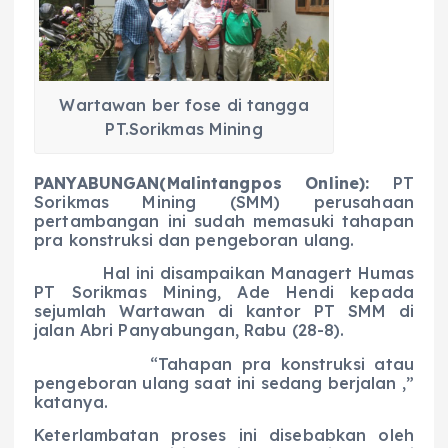
b
A
r
n
o
p
a
g
o
p
m
er
k
Wartawan ber fose di tangga
PT.Sorikmas Mining
PANYABUNGAN(Malintangpos Online):
PT
Sorikmas Mining (SMM) perusahaan
pertambangan ini sudah memasuki tahapan
pra konstruksi dan pengeboran ulang.
Hal ini disampaikan Managert Humas
PT Sorikmas Mining, Ade Hendi kepada
sejumlah Wartawan di kantor PT SMM di
jalan Abri Panyabungan, Rabu (28-8).
“Tahapan pra konstruksi atau
pengeboran ulang saat ini sedang berjalan ,”
katanya.
Keterlambatan proses ini disebabkan oleh