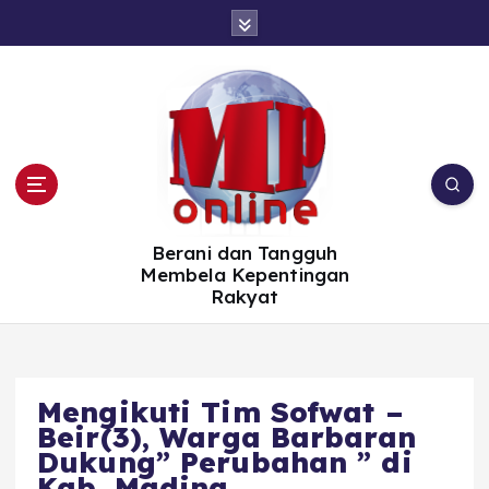
S
k
i
p
t
o
c
o
n
t
e
n
t
Berani dan Tangguh
Membela Kepentingan
Rakyat
Mengikuti Tim Sofwat –
Beir(3), Warga Barbaran
Dukung” Perubahan ” di
Kab. Madina