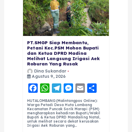
PT.SMGP Siap Membantu,
Petani Kec.PSM Mohon Bupati
dan Ketua DPRD Madina
Melihat Langsung Irigasi Aek
Roburan Yang Rusak
Dina Sukandar
Agustus 9, 2026
F
W
T
M
E
S
a
h
el
e
m
h
HUTALOMBANG(Malintangpos Online):
c
a
e
ss
ai
a
Warga Petadi Desa Huta Lombang
Kecamatan Puncak Sorik Marapi (PSM)
e
ts
g
e
l
re
mengharapkan kehadiran Bupati/Wakil
Bupati & Ketua DPRD Mandailing Natal,
untuk melihat secara dekat kerusakan
b
A
r
n
Irigasi Aek Roburan yang…