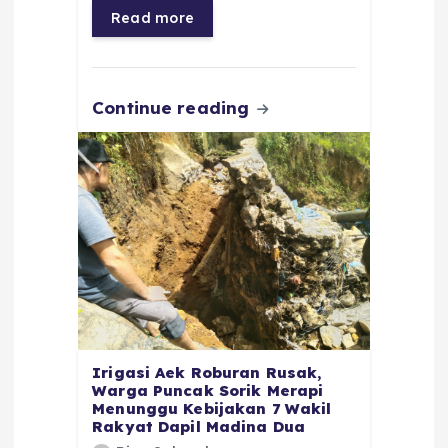
o
p
a
g
Read more
o
p
m
er
k
Continue reading
Irigasi Aek Roburan Rusak,
Warga Puncak Sorik Merapi
Menunggu Kebijakan 7 Wakil
Rakyat Dapil Madina Dua