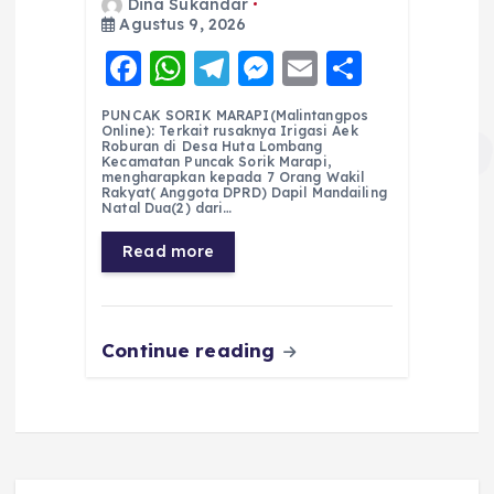
Dina Sukandar
Agustus 9, 2026
F
W
T
M
E
S
a
h
el
e
m
h
PUNCAK SORIK MARAPI(Malintangpos
c
a
e
ss
ai
a
Online): Terkait rusaknya Irigasi Aek
Roburan di Desa Huta Lombang
e
ts
g
e
l
re
Kecamatan Puncak Sorik Marapi,
mengharapkan kepada 7 Orang Wakil
Rakyat( Anggota DPRD) Dapil Mandailing
b
A
r
n
Natal Dua(2) dari…
o
p
a
g
Read more
o
p
m
er
k
Continue reading