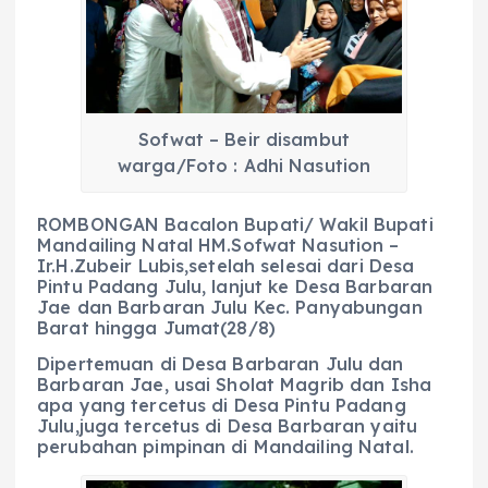
b
A
r
n
o
p
a
g
o
p
m
er
k
Sofwat – Beir disambut
warga/Foto : Adhi Nasution
ROMBONGAN Bacalon Bupati/ Wakil Bupati
Mandailing Natal HM.Sofwat Nasution –
Ir.H.Zubeir Lubis,setelah selesai dari Desa
Pintu Padang Julu, lanjut ke Desa Barbaran
Jae dan Barbaran Julu Kec. Panyabungan
Barat hingga Jumat(28/8)
Dipertemuan di Desa Barbaran Julu dan
Barbaran Jae, usai Sholat Magrib dan Isha
apa yang tercetus di Desa Pintu Padang
Julu,juga tercetus di Desa Barbaran yaitu
perubahan pimpinan di Mandailing Natal.