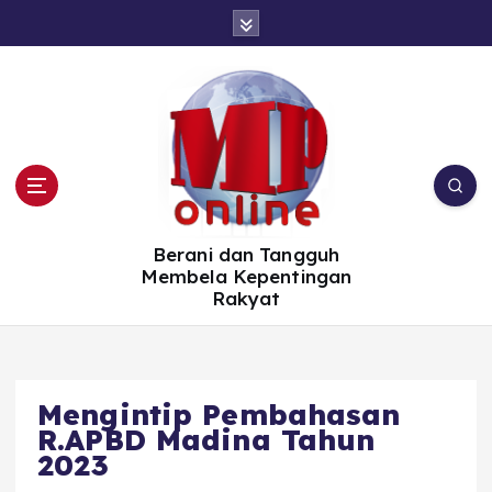
S
k
i
p
t
o
c
o
n
t
e
n
t
Berani dan Tangguh
Membela Kepentingan
Rakyat
Mengintip Pembahasan
R.APBD Madina Tahun
2023