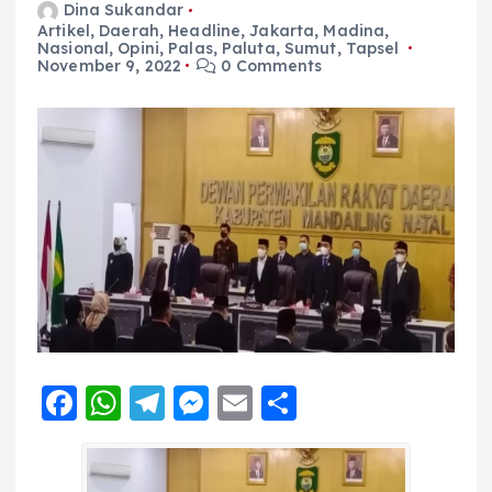
Dina Sukandar
Artikel
,
Daerah
,
Headline
,
Jakarta
,
Madina
,
Nasional
,
Opini
,
Palas
,
Paluta
,
Sumut
,
Tapsel
November 9, 2022
0 Comments
F
W
T
M
E
S
a
h
el
e
m
h
c
a
e
ss
ai
a