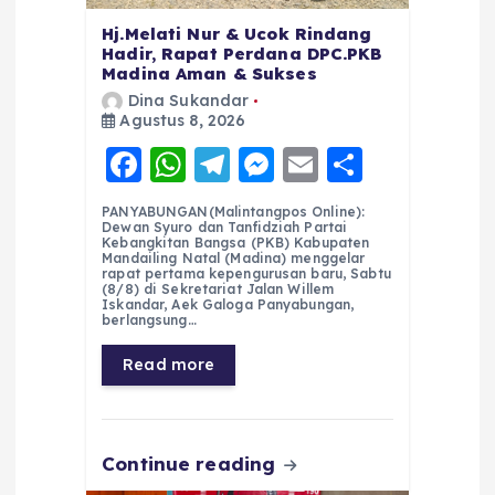
Hj.Melati Nur & Ucok Rindang
Hadir, Rapat Perdana DPC.PKB
Madina Aman & Sukses
Dina Sukandar
Agustus 8, 2026
F
W
T
M
E
S
a
h
el
e
m
h
PANYABUNGAN(Malintangpos Online):
c
a
e
ss
ai
a
Dewan Syuro dan Tanfidziah Partai
Kebangkitan Bangsa (PKB) Kabupaten
e
ts
g
e
l
re
Mandailing Natal (Madina) menggelar
rapat pertama kepengurusan baru, Sabtu
(8/8) di Sekretariat Jalan Willem
b
A
r
n
Iskandar, Aek Galoga Panyabungan,
berlangsung…
o
p
a
g
Read more
o
p
m
er
k
Continue reading