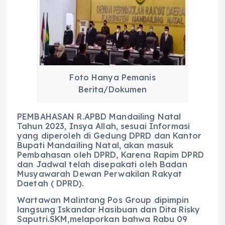
e
ts
g
e
l
re
b
A
r
n
o
p
a
g
o
p
m
er
k
Foto Hanya Pemanis
Berita/Dokumen
PEMBAHASAN R.APBD Mandailing Natal
Tahun 2023, Insya Allah, sesuai Informasi
yang diperoleh di Gedung DPRD dan Kantor
Bupati Mandailing Natal, akan masuk
Pembahasan oleh DPRD, Karena Rapim DPRD
dan Jadwal telah disepakati oleh Badan
Musyawarah Dewan Perwakilan Rakyat
Daetah ( DPRD).
Wartawan Malintang Pos Group dipimpin
langsung Iskandar Hasibuan dan Dita Risky
Saputri.SKM,melaporkan bahwa Rabu 09