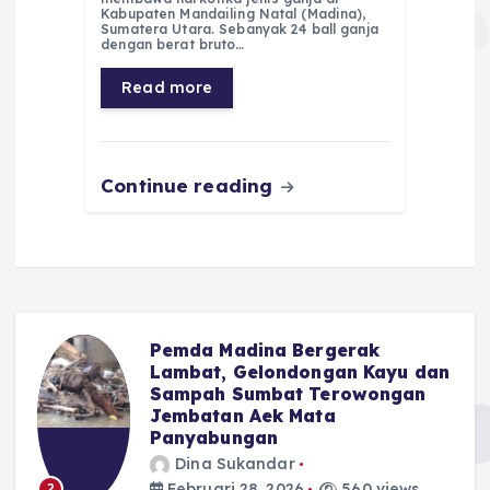
e
ts
g
e
l
re
Kabupaten Mandailing Natal (Madina),
Sumatera Utara. Sebanyak 24 ball ganja
b
A
r
n
dengan berat bruto…
o
p
a
g
Read more
o
p
m
er
k
Continue reading
Pemda Madina Bergerak
u
Lambat, Gelondongan Kayu dan
Sampah Sumbat Terowongan
Jembatan Aek Mata
Panyabungan
Dina Sukandar
Februari 28, 2026
560 views
2