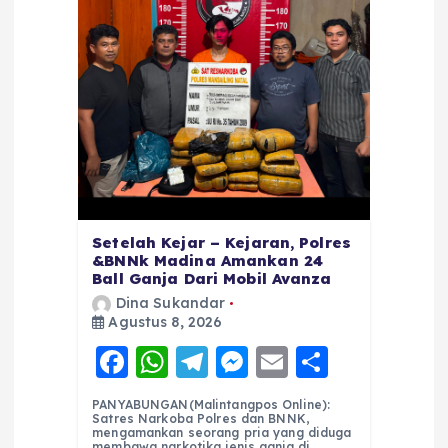
Setelah Kejar – Kejaran, Polres
&BNNk Madina Amankan 24
Ball Ganja Dari Mobil Avanza
Dina Sukandar
Agustus 8, 2026
F
W
T
M
E
S
a
h
el
e
m
h
PANYABUNGAN(Malintangpos Online):
c
a
e
ss
ai
a
Satres Narkoba Polres dan BNNK,
mengamankan seorang pria yang diduga
membawa narkotika jenis ganja di