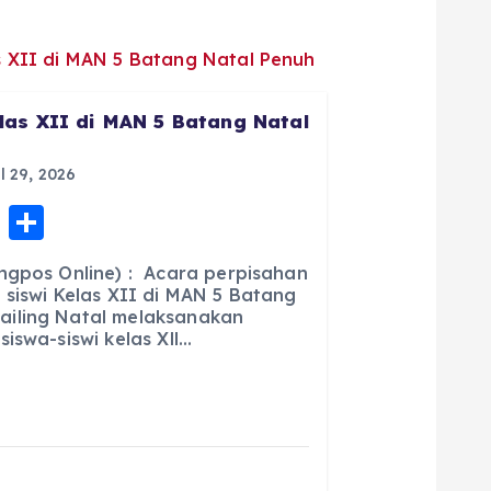
las XII di MAN 5 Batang Natal
l 29, 2026
E
S
m
h
ngpos Online) : Acara perpisahan
ai
a
 siswi Kelas XII di MAN 5 Batang
iling Natal melaksanakan
l
re
iswa-siswi kelas Xll…