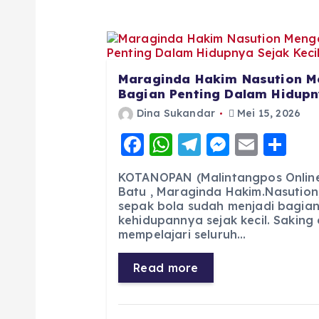
Maraginda Hakim Nasution M
Bagian Penting Dalam Hidupny
Dina Sukandar
Mei 15, 2026
F
W
T
M
E
S
a
h
el
e
m
h
KOTANOPAN (Malintangpos Online)
c
a
e
ss
ai
a
Batu , Maraginda Hakim.Nasution
sepak bola sudah menjadi bagian
e
ts
g
e
l
re
kehidupannya sejak kecil. Saking
b
A
r
n
mempelajari seluruh…
o
p
a
g
Read more
o
p
m
er
k