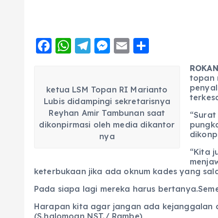
F
W
T
M
E
S
a
h
el
e
m
h
ROKAN 
c
a
e
ss
ai
a
topan 
e
ts
g
e
l
re
penyal
ketua LSM Topan RI Marianto
terkes
Lubis didampingi sekretarisnya
b
A
r
n
Reyhan Amir Tambunan saat
“Surat
o
p
a
g
dikonpirmasi oleh media dikantor
pungka
o
p
m
er
dikonp
nya
k
“Kita 
menjaw
keterbukaan jika ada oknum kades yang sal
Pada siapa lagi mereka harus bertanya.Semen
Harapan kita agar jangan ada kejanggalan d
(S.halomoan NST./ Rambe)