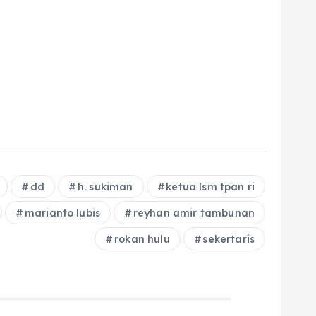
dd
h. sukiman
ketua lsm tpan ri
marianto lubis
reyhan amir tambunan
rokan hulu
sekertaris