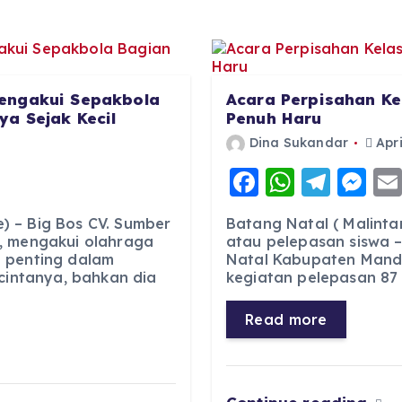
engakui Sepakbola
Acara Perpisahan Ke
a Sejak Kecil
Penuh Haru
Dina Sukandar
Apri
F
W
T
M
a
h
el
e
 – Big Bos CV. Sumber
Batang Natal ( Malinta
c
a
e
ss
, mengakui olahraga
atau pelepasan siswa –
 penting dalam
Natal Kabupaten Manda
e
ts
g
e
 cintanya, bahkan dia
kegiatan pelepasan 87 s
b
A
r
n
o
p
a
g
Read more
o
p
m
er
k