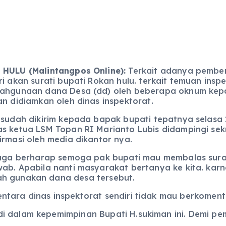
HULU (Malintangpos Online):
Terkait adanya pembe
ri akan surati bupati Rokan hulu. terkait temuan ins
ahgunaan dana Desa (dd) oleh beberapa oknum kepa
an didiamkan oleh dinas inspektorat.
 sudah dikirim kepada bapak bupati tepatnya selasa 
s ketua LSM Topan RI Marianto Lubis didampingi se
irmasi oleh media dikantor nya.
juga berharap semoga pak bupati mau membalas surat 
ab. Apabila nanti masyarakat bertanya ke kita. kar
ah gunakan dana desa tersebut.
tara dinas inspektorat sendiri tidak mau berkomenta
i dalam kepemimpinan Bupati H.sukiman ini. Demi pem