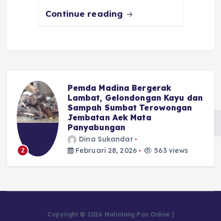
k
Continue reading
Pemda Madina Bergerak
u
Lambat, Gelondongan Kayu dan
Sampah Sumbat Terowongan
Jembatan Aek Mata
Panyabungan
Dina Sukandar
Februari 28, 2026
563 views
2
Copyright © 2026 Malintang Pos Online |