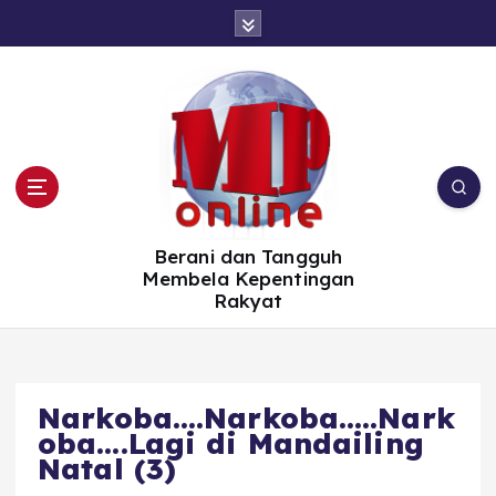
S
k
i
p
t
o
c
o
n
t
e
n
t
Berani dan Tangguh
Membela Kepentingan
Rakyat
Narkoba….Narkoba…..Nark
oba….Lagi di Mandailing
Natal (3)