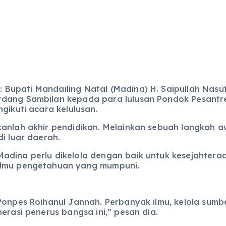
 Bupati Mandailing Natal (Madina) H. Saipullah Na
rdang Sambilan kepada para lulusan Pondok Pesantr
gikuti acara kelulusan.
anlah akhir pendidikan. Melainkan sebuah langkah awa
i luar daerah.
adina perlu dikelola dengan baik untuk kesejahteraa
ilmu pengetahuan yang mumpuni.
 Ponpes Roihanul Jannah. Perbanyak ilmu, kelola sum
erasi penerus bangsa ini,” pesan dia.