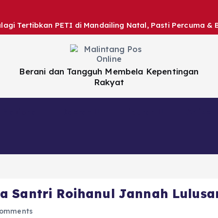
gi Tertibkan PETI di Mandailing Natal, Pasti Percuma & 
Berani dan Tangguh Membela Kepentingan
Rakyat
Nasional
Daerah
Hiburan
Artikel
a Santri Roihanul Jannah Lulusa
omments