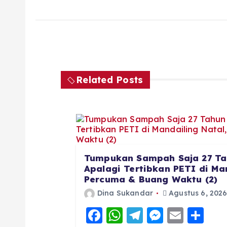
Related Posts
Tumpukan Sampah Saja 27 Ta
Apalagi Tertibkan PETI di Man
Percuma & Buang Waktu (2)
Dina Sukandar
Agustus 6, 202
F
W
T
M
E
S