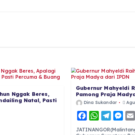
Gubernur Mahyeldi R
hun Nggak Beres,
Pamong Praja Madya
dailing Natal, Pasti
Dina Sukandar
Agus
F
W
T
M
6
a
h
el
e
JATINANGOR(Malintang
c
a
e
ss