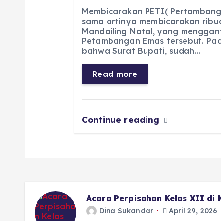
a
h
el
e
m
h
Membicarakan PETI( Pertambang
c
a
e
ss
ai
a
sama artinya membicarakan ribua
Mandailing Natal, yang menggan
e
ts
g
e
l
re
Petambangan Emas tersebut. Pad
b
A
r
n
bahwa Surat Bupati, sudah…
o
p
a
g
Read more
o
p
m
er
k
Continue reading
Acara Perpisahan Kelas XII di
Dina Sukandar
April 29, 2026