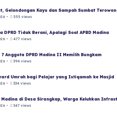
t, Gelondongan Kayu dan Sampah Sumbat Terowon
026
555 views
aja DPRD Tidak Berani, Apalagi Soal APBD Madina
026
477 views
i 7 Anggota DPRD Madina II Memilih Bungkam
026
394 views
ard Umrah bagi Pelajar yang Istiqamah ke Masjid
026
334 views
Madina di Desa Sirangkap, Warga Keluhkan Infrast
026
347 views