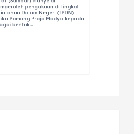
at (Sumbar) Mahyeldi
emperoleh pengakuan di tingkat
l
re
erintahan Dalam Negeri (IPDN)
ika Pamong Praja Madya kepada
agai bentuk…