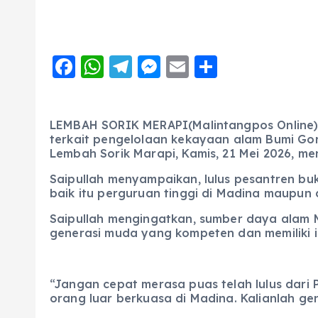
F
W
T
M
E
S
a
h
el
e
m
h
c
a
e
ss
ai
a
LEMBAH SORIK MERAPI(Malintangpos Online):
e
ts
g
e
l
re
terkait pengelolaan kekayaan alam Bumi Go
b
A
r
n
Lembah Sorik Marapi, Kamis, 21 Mei 2026, men
o
p
a
g
Saipullah menyampaikan, lulus pesantren buk
baik itu perguruan tinggi di Madina maupun d
o
p
m
er
Saipullah mengingatkan, sumber daya alam M
k
generasi muda yang kompeten dan memiliki 
“Jangan cepat merasa puas telah lulus dari
orang luar berkuasa di Madina. Kalianlah gen