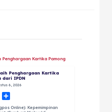
aih Penghargaan Kartika
 dari IPDN
tus 6, 2026
E
S
m
h
pos Online): Kepemimpinan
ai
a