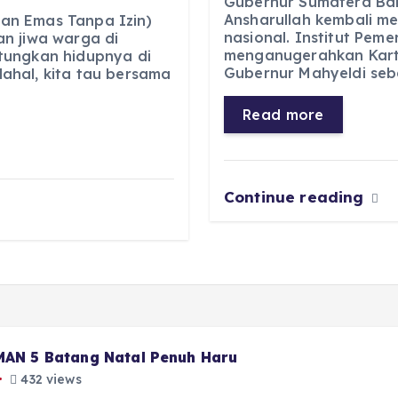
Gubernur Sumatera Bar
Ansharullah kembali m
e
ts
g
e
an Emas Tanpa Izin)
nasional. Institut Pem
n jiwa warga di
b
A
r
n
menganugerahkan Kart
tungkan hidupnya di
Gubernur Mahyeldi seb
ahal, kita tau bersama
o
p
a
g
o
p
m
er
Read more
k
Continue reading
 MAN 5 Batang Natal Penuh Haru
432 views