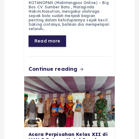
KOTANOPAN (Malintangpos Online) – Big
c
a
e
ss
ai
a
Bos CV. Sumber Batu , Maraginda
Hakim.Nasution, mengakui olahraga
e
ts
g
e
l
re
sepak bola sudah menjadi bagian
penting dalam kehidupannya sejak kecil.
Saking cintanya, bahkan dia mempelajari
b
A
r
n
seluruh…
o
p
a
g
Read more
o
p
m
er
k
Continue reading
Acara Perpisahan Kelas XII di