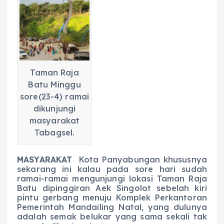
c
a
e
ss
ai
a
e
ts
g
e
l
re
b
A
r
n
o
p
a
g
o
p
m
er
Taman Raja
k
Batu Minggu
sore(23-4) ramai
dikunjungi
masyarakat
Tabagsel.
M
ASYARAKAT
Kota Panyabungan khususnya
sekarang ini kalau pada sore hari sudah
ramai-ramai mengunjungi lokasi Taman Raja
Batu dipinggiran Aek Singolot sebelah kiri
pintu gerbang menuju Komplek Perkantoran
Pemerintah Mandailing Natal, yang dulunya
adalah semak belukar yang sama sekali tak