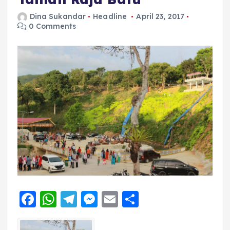
Dina Sukandar
Headline
April 23, 2017
0 Comments
F
W
T
M
E
S
a
h
el
e
m
h