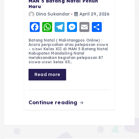
MAN 5 Batang Natal Penuh
Haru
Dina Sukandar
April 29, 2026
F
W
T
M
E
S
a
h
el
e
m
h
Batang Natal ( Malintangpos Online) :
c
a
e
ss
ai
a
Acara perpisahan atau pelepasan siswa
– siswi Kelas XII di MAN 5 Batang Natal
e
ts
g
e
l
re
Kabupaten Mandailing Natal
melaksanakan kegiatan pelepasan 87
siswa-siswi kelas Xll…
b
A
r
n
o
p
a
g
Read more
o
p
m
er
k
Continue reading