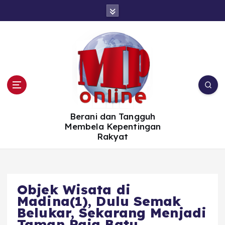
S
k
i
p
t
o
c
o
n
t
e
n
t
Berani dan Tangguh
Membela Kepentingan
Rakyat
Objek Wisata di
Madina(1), Dulu Semak
Belukar, Sekarang Menjadi
Taman Raja Batu