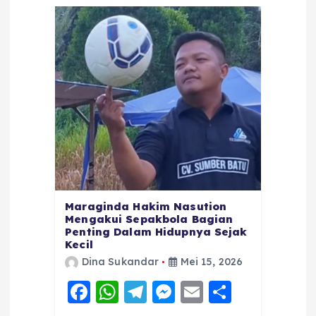
Maraginda Hakim Nasution
Mengakui Sepakbola Bagian
Penting Dalam Hidupnya Sejak
Kecil
Dina Sukandar
Mei 15, 2026
F
W
T
M
E
S
a
h
el
e
m
h