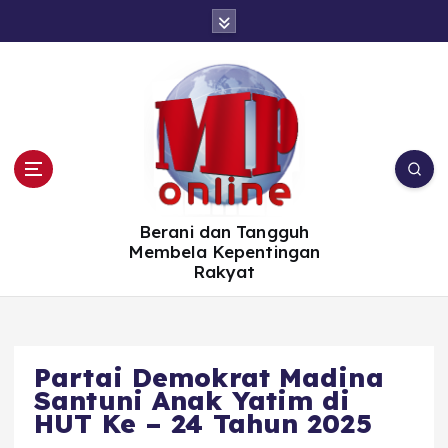
S
k
i
p
t
o
c
o
n
t
e
n
t
Berani dan Tangguh
Membela Kepentingan
Rakyat
Partai Demokrat Madina
Santuni Anak Yatim di
HUT Ke – 24 Tahun 2025