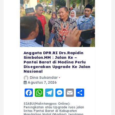
Anggota DPR.RI Drs.Rapidin
Simbolon.MM : Jalan Ke –
Pantai Barat di Madina Perlu
Disegerakan Upgrade Ke Jalan
Nasional
Dina Sukandar
Agustus 7, 2026
F
W
T
M
E
S
a
h
el
e
m
h
SIABU(Malintangpos Online):
c
a
e
ss
ai
a
Peningkatan atau Upgrade ruas jalan
lintas Pantai Barat di Kabupaten
Mandailing Natal (Madina), terutama