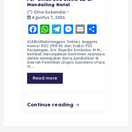
Mandailing Natal
Dina Sukandar
Agustus 7, 2026
F
W
T
M
E
S
a
h
el
e
m
h
SIABU(Malintangpos Online): Anggota
c
a
e
ss
ai
a
Komisi XIII DPR RI dari Fraksi PDI
Perjuangan, Drs. Rapidin Simbolon, M.M.,
e
ts
g
e
l
re
kembali menunjukkan komitmen nyatanya
dalam memajukan dunia pendidikan di
Daerah Pemilihan (Dapil) Sumatera Utara
b
A
r
n
II.…
o
p
a
g
Read more
o
p
m
er
k
Continue reading