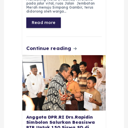
e
ts
g
e
l
re
pada jalur vital, ruas Jalan Jembatan
Merah menuju Simpang Gambir, terus
b
A
r
n
didorong oleh warga…
o
p
a
g
Read more
o
p
m
er
k
Continue reading
Anggota DPR.RI Drs.Rapidin
Simbolon Salurkan Beasiswa
PIP Untuk 150 Siswa SD di