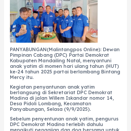
c
a
e
ss
ai
a
e
ts
g
e
l
re
b
A
r
n
o
p
a
g
o
p
m
er
k
PANYABUNGAN(Malintangpos Online): Dewan
Pimpinan Cabang (DPC) Partai Demokrat
Kabupaten Mandailing Natal, menyantuni
anak yatim di momen hari ulang tahun (HUT)
ke-24 tahun 2025 partai berlambang Bintang
Mercy itu.
Kegiatan penyantunan anak yatim
berlangsung di Sekretariat DPC Demokrat
Madina di jalan Willem Iskandar nomor 14,
Desa Pidoli Lombang, Kecamatan
Panyabungan, Selasa (9/9/2025).
Sebelum penyentunan anak yatim, pengurus
DPC Demokrat Madina terlebih dahulu
mengikuti pengajian dan doa bersama untuk